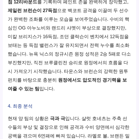
점 12리바운드
를 기록하며 페인트 존을 완벽하게 장악했고,
제일런 브런슨이 27득점
으로 백코트 공격을 이끌며 두 선수
가 완벽한 조화를 이루는 모습을 보여주었습니다. 수비의 핵
심인 OG 아누노비와 랜드리 샤멧이 부상으로 결장했지만,
미칼 브리지스가 16득점, 조던 클락슨이 벤치에서 12득점을
보태는 등 득점 밸런스가 잘 유지되면서 전력 누수를 최소화
했습니다. 뉴욕 닉스의 정규시즌 원정 성적은 2승 5패로 다소
부진했지만, 직전 브루클린전 승리로 원정에서의 흐름을 다
시 가져오기 시작했습니다. 타운스와 브런슨의 강력한 원투
펀치를 바탕으로 충분히
원정에서도 압도적인 경기력을 보
여줄 수 있는 팀
입니다.
4. 최종 분석
현재 양 팀의 상황은
극과 극
입니다. 샬럿 호네츠는 주축 선
수들의 부상 및 결장으로 인해 공격과 수비 양면에서 심각한
공백을 겪으며 6연패에 빠져 있습니다. 라멜로 볼, 브랜든 밀