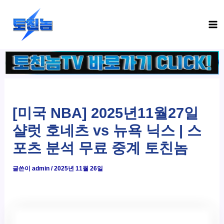
콘
Ma
텐
Me
츠
로
건
너
뛰
기
[미국 NBA] 2025년11월27일
샬럿 호네츠 vs 뉴욕 닉스 | 스
포츠 분석 무료 중계 토친놈
글쓴이
admin
/
2025년 11월 26일