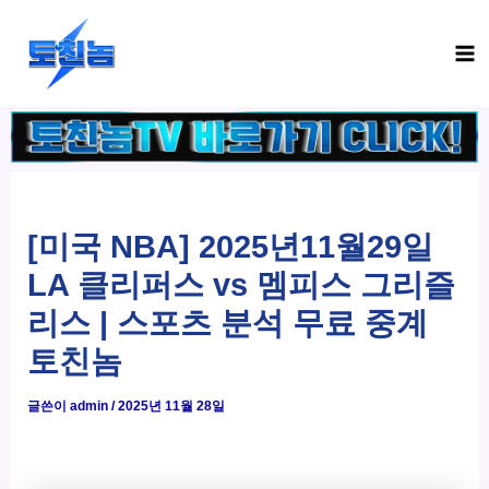
콘
Ma
텐
Me
츠
로
건
너
뛰
기
[미국 NBA] 2025년11월29일
LA 클리퍼스 vs 멤피스 그리즐
리스 | 스포츠 분석 무료 중계
토친놈
글쓴이
admin
/
2025년 11월 28일