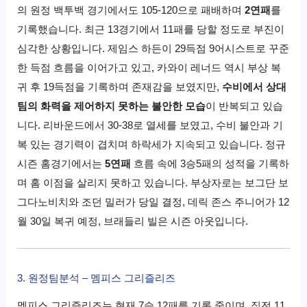
의 원정 백투백 경기에서도 105-120으로 패배하며
2연패
를
기록했습니다. 최근 13경기에서 11패를 당할 정도로 부진이
심각한 상황입니다. 제임스 하든이 29득점 9어시스트로 꾸준
한 득점 흐름을 이어가고 있고, 카와이 레너드 역시 부상 복
귀 후 19득점을 기록하며 존재감을 보였지만,
수비에서 상대
팀의 화력을 제어하지 못하는 불안한 모습
이 반복되고 있습
니다. 리바운드에서 30-38로 열세를 보였고, 수비 불안과 기
복 있는 경기력이 겹치며 하락세가 지속되고 있습니다. 정규
시즌 홈경기에서는
5연패
흐름 속에 3승5패의 성적을 기록하
며 홈 이점을 살리지 못하고 있습니다. 부상자로는 보그단 보
그다노비치와 조던 밀러가 당일 결정, 데릭 존스 주니어가 12
월 30일 복귀 예정, 브래들리 빌은 시즌 아웃입니다.
3. 원정팀분석 – 멤피스 그리즐리즈
멤피스 그리즐리즈는 현재 7승 12패를 기록 중이며, 직전 11