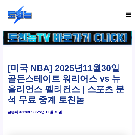
콘
Ma
텐
Me
츠
로
건
너
뛰
기
[미국 NBA] 2025년11월30일
골든스테이트 워리어스 vs 뉴
올리언스 펠리컨스 | 스포츠 분
석 무료 중계 토친놈
글쓴이
admin
/
2025년 11월 30일