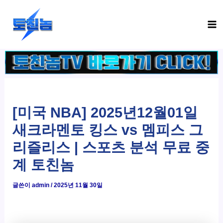
콘
Ma
텐
Me
츠
로
건
너
뛰
기
[미국 NBA] 2025년12월01일
새크라멘토 킹스 vs 멤피스 그
리즐리스 | 스포츠 분석 무료 중
계 토친놈
글쓴이
admin
/
2025년 11월 30일