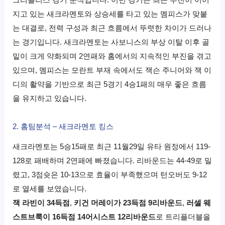
그리즐리스
경기 분석입니다. 이번 경기는 최근 부진이 이어
지고 있는 새크라멘토와 상승세를 타고 있는 멤피스가 맞붙
는 대결로, 전력 구성과 최근 흐름에서 뚜렷한 차이가 드러나
는 경기입니다. 새크라멘토는 사보니스의 부상 이탈 이후 골
밑이 크게 약화되며 2연패와 홈에서의 지속적인 부진을 겪고
있으며, 멤피스는 모란트 부재 속에서도 잭슨 주니어와 잭 이
디의 활약을 기반으로 최근 5경기 4승1패의 매우 좋은 흐름
을 유지하고 있습니다.
2. 홈팀분석 – 새크라멘토 킹스
새크라멘토는 5승15패로 최근 11월29일 유타 원정에서 119-
128로 패배하며 2연패에 빠졌습니다. 리바운드는 44-49로 밀
렸고, 3점슛은 10-13으로 효율이 부족했으며 턴오버도 9-12
로 열세를 보였습니다.
잭 라빈이 34득점
,
키건 머레이가 23득점 9리바운드
,
러셀 웨
스트브룩이 16득점 14어시스트 12리바운드
로 트리플더블을