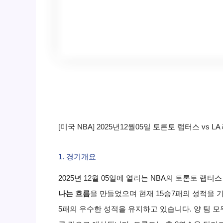
[미국 NBA] 2025년12월05일 토론토 랩터스 vs 
1. 경기개요
2025년 12월 05일에 열리는 NBA의 토론토 
나는 흐름
을 만들었으며 현재 15승7패의 성적을 
5패의 우수한 성적을 유지하고 있습니다. 양 팀 