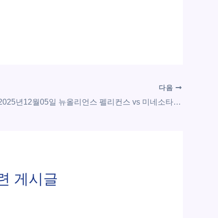
다음
[미국 NBA] 2025년12월05일 뉴올리언스 펠리컨스 vs 미네소타 팀버울브스 | 스포츠 분석 무료 중계 토친놈
련 게시글