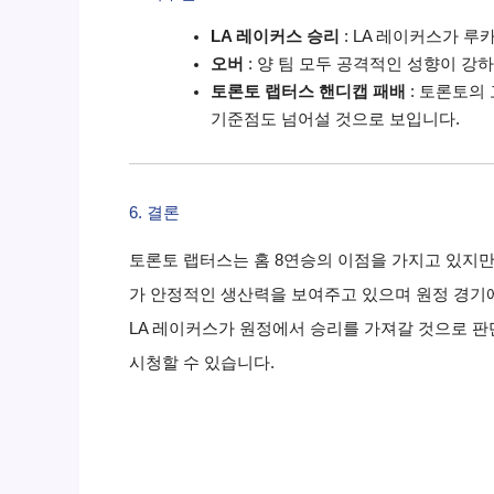
LA 레이커스 승리
: LA 레이커스가 
오버
: 양 팀 모두 공격적인 성향이 강
토론토 랩터스 핸디캡 패배
: 토론토의
기준점도 넘어설 것으로 보입니다.
6. 결론
토론토 랩터스는 홈 8연승의 이점을 가지고 있지만
가 안정적인 생산력을 보여주고 있으며 원정 경기
LA 레이커스가 원정에서 승리를 가져갈 것으로 판
시청할 수 있습니다.