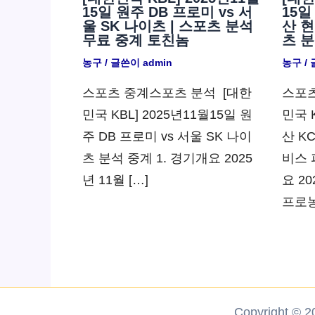
15일 원주 DB 프로미 vs 서
15일
울 SK 나이츠 | 스포츠 분석
산 현
무료 중계 토친놈
츠 
농구
/ 글쓴이
admin
농구
/
스포츠 중계스포츠 분석 ​ [대한
스포츠
민국 KBL] 2025년11월15일 원
민국 K
주 DB 프로미 vs 서울 SK 나이
산 K
츠 분석 중계 1. 경기개요 2025
비스 
년 11월 […]
요 2
프로농
Copyright