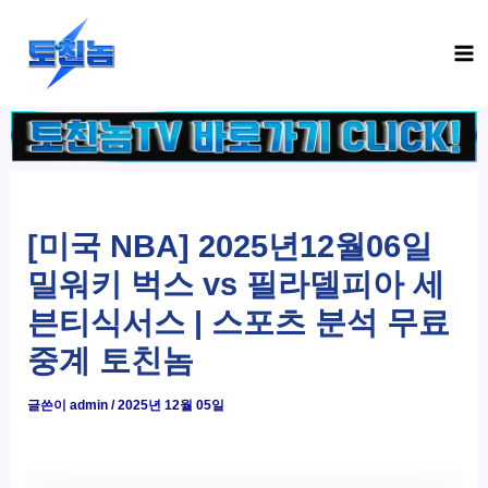
콘
Ma
텐
Me
츠
로
건
너
뛰
기
[미국 NBA] 2025년12월06일
밀워키 벅스 vs 필라델피아 세
븐티식서스 | 스포츠 분석 무료
중계 토친놈
글쓴이
admin
/
2025년 12월 05일