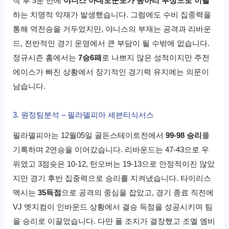
작 후 3분 만에
야니스 아데토쿤보가 종아리 부상으로 이탈
하는 치명적 악재가 발생했습니다. 그럼에도 수비 집중력을
통해 역전승을 거두었지만, 야니스의 부재는 공격과 리바운
드, 전반적인 경기 운영에서 큰 부담이 될 수밖에 없습니다.
정규시즌 홈에서는
7승6패
로 나쁘지 않은 성적이지만 주전
에이스가 빠진 상황에서 장기적인 경기력 유지에는 의문이
남습니다.
3. 원정팀분석 – 필라델피아 세븐티식서스
필라델피아는 12월05일 골든스테이트전에서
99-98 승리
를
기록하며 2연승을 이어갔습니다. 리바운드는 47-43으로 우
위였고 3점슛은 10-12, 턴오버는 19-13으로 안정적이진 않았
지만 경기 후반 집중력으로 승리를 지켜냈습니다. 타이리스
맥시는
35득점
으로 공격의 중심을 잡았고, 경기 종료 직전에
VJ 엣지컴이 인바운드 상황에서 결승 득점을 성공시키며 팀
을 승리로 이끌었습니다. 다만 폴 조지가 결장했고 조엘 엠비