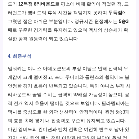
드가
12득점 6리바운드
로 평소에 비해 활약이 적었던 점, 드
러먼드가 엠비드의 휴식 시간을 책임지지 못하며
무득점
에
그쳤던 점은 아쉬운 부분입니다. 정규시즌 원정에서는
5승3
패
로 꾸준한 경기력을 유지하고 있으며 맥시의 상승세가 확
실한 공격 원동력이 되고 있습니다.
4. 최종분석
밀워키는 야니스 아데토쿤보의 부상 이탈로 인해 전력의 무
게감이 크게 떨어졌고, 포터 주니어와 롤린스의 활약에도 불
안정한 경기 흐름이 반복되고 있습니다. 특히 야니스 부재 시
리바운드와 골밑 수비는 급격히 약해질 가능성이 높으며, 공
격 전개 역시 효율이 떨어질 것으로 보입니다. 필라델피아는
맥시를 중심으로 한 외곽 생산력이 안정적이며, 원정 5승3패
의 흐름 속에 경기 내 집중력도 꾸준히 유지되고 있습니다.
다만 엠비드의 컨디션과 벤치 전력은 여전히 변수로 남아 있
지만, 상대 팀의 핵심 전력 이탈과 비교하면 부담이 훨씬 적