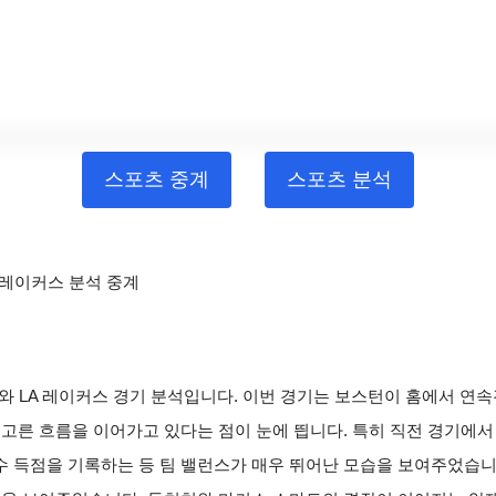
스포츠 중계
스포츠 분석
LA 레이커스 분석 중계
셀틱스와 LA 레이커스 경기 분석입니다. 이번 경기는 보스턴이 홈에서 
고른 흐름을 이어가고 있다는 점이 눈에 띕니다. 특히 직전 경기에서 
 득점을 기록하는 등 팀 밸런스가 매우 뛰어난 모습을 보여주었습니다