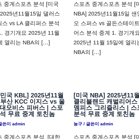
 중계스포츠 분석 [미국
스포츠 중계스포츠 분석 [
] 2025년11월15일 댈러스
NBA] 2025년11월15일 
스 vs LA 클리퍼스 분석
오 스퍼스 vs 골든스테이
1. 경기개요 2025년 11월
어스 분석 중계 1. 경기개
에 열리는 NBA의 […]
2025년 11월 15일에 열리
NBA의 […]
민국 KBL] 2025년11월
[미국 NBA] 2025년11
 부산 KCC 이지스 vs 울
클리블랜드 캐벌리어스 
대모비스 피버스 | 스포
멤피스 그리즐리스 | 스
분석 무료 중계 토친놈
분석 무료 중계 토친놈
 글쓴이
admin
농구
/ 글쓴이
admin
 중계스포츠 분석 ​ [대한
스포츠 중계스포츠 분석 [