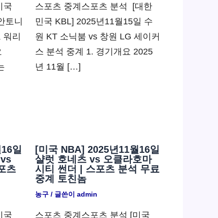
미국
스포츠 중계스포츠 분석 ​ [대한
샌안토니
민국 KBL] 2025년11월15일 수
트 워리
원 KT 소닉붐 vs 창원 LG 세이커
요
스 분석 중계 1. 경기개요 2025
는
년 11월 […]
월16일
[미국 NBA] 2025년11월16일
vs
샬럿 호네츠 vs 오클라호마
포츠
시티 썬더 | 스포츠 분석 무료
중계 토친놈
농구
/ 글쓴이
admin
미국
스포츠 중계스포츠 분석 [미국