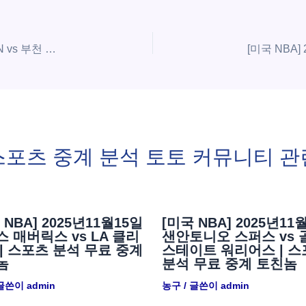
[대한민국 WKBL] 2025년12월5일 우리은행 우리WON vs 부천 하나은행 | 스포츠 분석 무료 중계 토친놈
스포츠 중계 분석 토토 커뮤니티 관
 NBA] 2025년11월15일
[미국 NBA] 2025년11
 매버릭스 vs LA 클리
샌안토니오 스퍼스 vs 
| 스포츠 분석 무료 중계
스테이트 워리어스 | 스
놈
분석 무료 중계 토친놈
 글쓴이
admin
농구
/ 글쓴이
admin