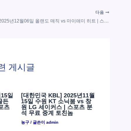
다음
[미국 NBA] 2025년12월06일 올랜도 매직 vs 마이애미 히트 | 스포츠 분석 무료 중계 토친놈
련 게시글
월15일
[대한민국 KBL] 2025년11월
골든
15일 수원 KT 소닉붐 vs 창
포츠
원 LG 세이커스 | 스포츠 분
석 무료 중계 토친놈
농구
/ 글쓴이
admin