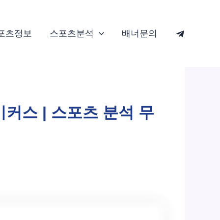
포츠정보
스포츠분석
배너문의
레이커스 | 스포츠 분석 무