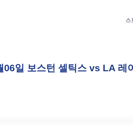
스
2월06일 보스턴 셀틱스 vs LA 