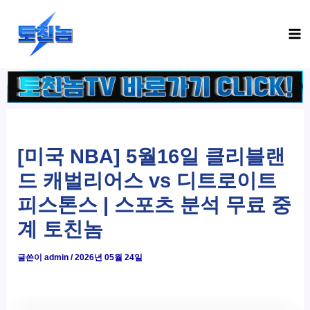
콘
Ma
텐
Me
츠
로
건
너
뛰
기
[미국 NBA] 5월16일 클리블랜
드 캐벌리어스 vs 디트로이트
피스톤스 | 스포츠 분석 무료 중
계 토친놈
글쓴이
admin
/
2026년 05월 24일