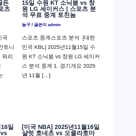
골든
15일 수원 KT 소닉붐 vs 창
포츠
원 LG 세이커스 | 스포츠 분
석 무료 중계 토친놈
농구
/ 글쓴이
admin
미국
스포츠 중계스포츠 분석 ​ [대한
샌안토니
민국 KBL] 2025년11월15일 수
트 워리
원 KT 소닉붐 vs 창원 LG 세이커
요
스 분석 중계 1. 경기개요 2025
는
년 11월 […]
월16일
[미국 NBA] 2025년11월16일
vs
샬럿 호네츠 vs 오클라호마