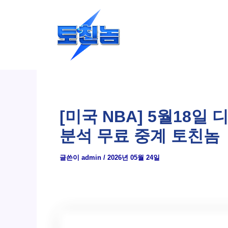
콘
텐
츠
로
건
너
뛰
[미국 NBA] 5월18
기
분석 무료 중계 토친놈
글쓴이
admin
/
2026년 05월 24일