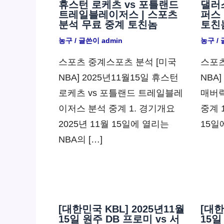
휴스턴 로케츠 vs 포틀랜드
댈러스
트레일블레이저스 | 스포츠
퍼스 
분석 무료 중계 토친놈
토친
농구
/ 글쓴이
admin
농구
/
스포츠 중계스포츠 분석 [미국
스포츠
NBA] 2025년11월15일 휴스턴
NBA
로케츠 vs 포틀랜드 트레일블레
매버릭
이저스 분석 중계 1. 경기개요
중계 
2025년 11월 15일에 열리는
15일
NBA의 […]
[대한민국 KBL] 2025년11월
[대한
15일 원주 DB 프로미 vs 서
15일