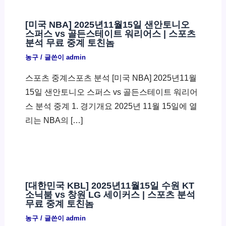
[미국 NBA] 2025년11월15일 샌안토니오
스퍼스 vs 골든스테이트 워리어스 | 스포츠
분석 무료 중계 토친놈
농구
/ 글쓴이
admin
스포츠 중계스포츠 분석 [미국 NBA] 2025년11월
15일 샌안토니오 스퍼스 vs 골든스테이트 워리어
스 분석 중계 1. 경기개요 2025년 11월 15일에 열
리는 NBA의 […]
[대한민국 KBL] 2025년11월15일 수원 KT
소닉붐 vs 창원 LG 세이커스 | 스포츠 분석
무료 중계 토친놈
농구
/ 글쓴이
admin