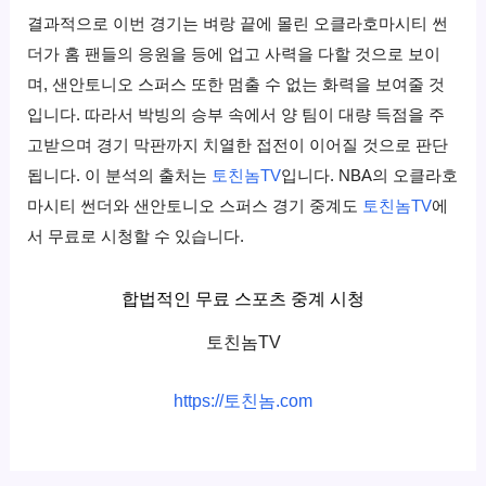
결과적으로 이번 경기는 벼랑 끝에 몰린 오클라호마시티 썬
더가 홈 팬들의 응원을 등에 업고 사력을 다할 것으로 보이
며, 샌안토니오 스퍼스 또한 멈출 수 없는 화력을 보여줄 것
입니다. 따라서 박빙의 승부 속에서 양 팀이 대량 득점을 주
고받으며 경기 막판까지 치열한 접전이 이어질 것으로 판단
됩니다. 이 분석의 출처는
토친놈TV
입니다. NBA의 오클라호
마시티 썬더와 샌안토니오 스퍼스 경기 중계도
토친놈TV
에
서 무료로 시청할 수 있습니다.
합법적인 무료 스포츠 중계 시청
토친놈TV
https://토친놈.com