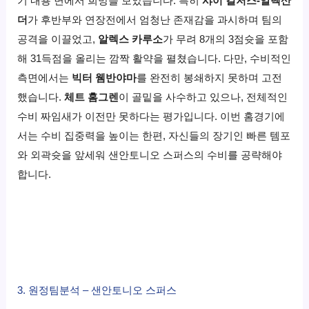
기 내용 면에서 희망을 보았습니다. 특히
샤이 길저스-알렉산
더
가 후반부와 연장전에서 엄청난 존재감을 과시하며 팀의
공격을 이끌었고,
알렉스 카루소
가 무려 8개의 3점슛을 포함
해 31득점을 올리는 깜짝 활약을 펼쳤습니다. 다만, 수비적인
측면에서는
빅터 웸반야마
를 완전히 봉쇄하지 못하며 고전
했습니다.
체트 홈그렌
이 골밑을 사수하고 있으나, 전체적인
수비 짜임새가 이전만 못하다는 평가입니다. 이번 홈경기에
서는 수비 집중력을 높이는 한편, 자신들의 장기인 빠른 템포
와 외곽슛을 앞세워 샌안토니오 스퍼스의 수비를 공략해야
합니다.
3. 원정팀분석 – 샌안토니오 스퍼스