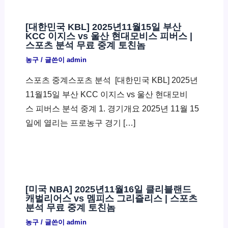
[대한민국 KBL] 2025년11월15일 부산
KCC 이지스 vs 울산 현대모비스 피버스 |
스포츠 분석 무료 중계 토친놈
농구
/ 글쓴이
admin
스포츠 중계스포츠 분석 ​ [대한민국 KBL] 2025년
11월15일 부산 KCC 이지스 vs 울산 현대모비
스 피버스 분석 중계 1. 경기개요 2025년 11월 15
일에 열리는 프로농구 경기 […]
[미국 NBA] 2025년11월16일 클리블랜드
캐벌리어스 vs 멤피스 그리즐리스 | 스포츠
분석 무료 중계 토친놈
농구
/ 글쓴이
admin