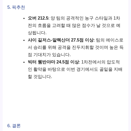
5. 픽추천
오버 212.5
: 양 팀의 공격적인 농구 스타일과 1차
전의 흐름을 고려할 때 많은 점수가 날 것으로 예
상됩니다.
샤이 길저스-알렉산더 27.5점 이상
: 팀의 에이스로
서 승리를 위해 공격을 진두지휘할 것이며 높은 득
점 기대치가 있습니다.
빅터 웸반야마 24.5점 이상
: 1차전에서의 압도적
인 활약을 바탕으로 이번 경기에서도 골밑을 지배
할 것입니다.
6. 결론