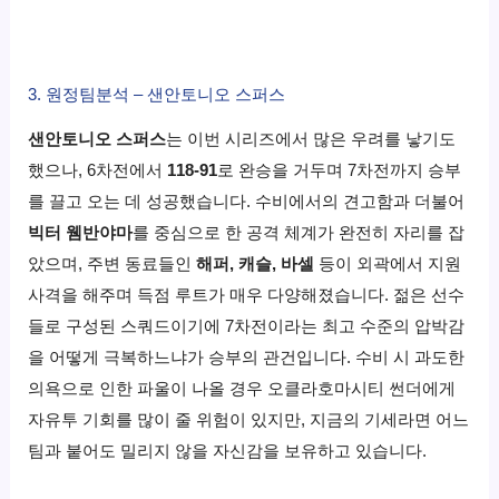
3. 원정팀분석 – 샌안토니오 스퍼스
샌안토니오 스퍼스
는 이번 시리즈에서 많은 우려를 낳기도
했으나, 6차전에서
118-91
로 완승을 거두며 7차전까지 승부
를 끌고 오는 데 성공했습니다. 수비에서의 견고함과 더불어
빅터 웸반야마
를 중심으로 한 공격 체계가 완전히 자리를 잡
았으며, 주변 동료들인
해퍼, 캐슬, 바셀
등이 외곽에서 지원
사격을 해주며 득점 루트가 매우 다양해졌습니다. 젊은 선수
들로 구성된 스쿼드이기에 7차전이라는 최고 수준의 압박감
을 어떻게 극복하느냐가 승부의 관건입니다. 수비 시 과도한
의욕으로 인한 파울이 나올 경우 오클라호마시티 썬더에게
자유투 기회를 많이 줄 위험이 있지만, 지금의 기세라면 어느
팀과 붙어도 밀리지 않을 자신감을 보유하고 있습니다.