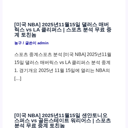
[미국 NBA] 2025년11월15일 댈러스 매버
릭스 vs LA 클리퍼스 | 스포츠 분석 무료 중
계 토친놈
농구
/ 글쓴이
admin
스포츠 중계스포츠 분석 [미국 NBA] 2025년11월
15일 댈러스 매버릭스 vs LA 클리퍼스 분석 중계
1. 경기개요 2025년 11월 15일에 열리는 NBA의
[…]
[미국 NBA] 2025년11월15일 샌안토니오
스퍼스 vs 골든스테이트 워리어스 | 스포츠
분석 무료 중계 토친놈