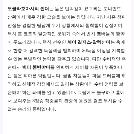
오클라호마시티 썬더
는 높은 압박감이 요구되는 토너먼트
상황에서 매우 강한 모습을 보이는 팀입니다. 지난 시즌 챔피
언십을 경험한 팀답게 위기 상황에서의 침착함이 강점이며,
특히 홈 코트의 열광적인 분위기 속에서 벤치 멤버들의 활약
이 두드러집니다. 핵심 선수인
셰이 길저스-알렉산더
는 홈에
서 한층 더 강력한 득점력을 발휘하며 30득점 이상을 기록할
수 있는 폭발적인 능력을 갖추고 있습니다. 다만 수비적인 측
면에서
빅터 웸반야마
를 완벽하게 제어할 자원이 부족하다
는 점은 뼈아픈 약점입니다. 골밑 자원들이 파울 트러블에 취
약하고 신체적 강점에서도 밀리는 상황이라 수비 전략을 보
완해야 하는 과제를 안고 있습니다. 그럼에도 불구하고 홈에
서 보여주는 3점슛 적중률과 관중의 응원은 결코 무시할 수
없는 승리의 동력입니다.