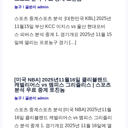
농구
/ 글쓴이
admin
스포츠 중계스포츠 분석 ​ [대한민국 KBL] 2025년
11월15일 부산 KCC 이지스 vs 울산 현대모비
스 피버스 분석 중계 1. 경기개요 2025년 11월 15
일에 열리는 프로농구 경기 […]
[미국 NBA] 2025년11월16일 클리블랜드
캐벌리어스 vs 멤피스 그리즐리스 | 스포츠
분석 무료 중계 토친놈
농구
/ 글쓴이
admin
스포츠 중계스포츠 분석 [미국 NBA] 2025년11월
16일 클리블랜드 캐벌리어스 vs 멤피스 그리즐리
스 분석 중계 1. 경기개요 2025년 11월 16일에 열