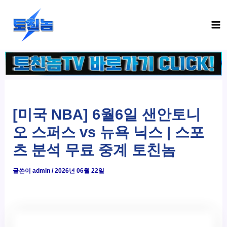
콘
Ma
텐
Me
츠
로
건
너
뛰
기
[미국 NBA] 6월6일 샌안토니
오 스퍼스 vs 뉴욕 닉스 | 스포
츠 분석 무료 중계 토친놈
글쓴이
admin
/
2026년 06월 22일