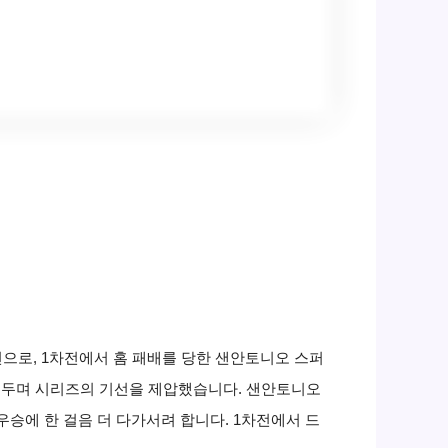
차전으로, 1차전에서 홈 패배를 당한 샌안토니오 스퍼
를 거두며 시리즈의 기선을 제압했습니다. 샌안토니오
승에 한 걸음 더 다가서려 합니다. 1차전에서 드