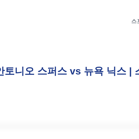
스
샌안토니오 스퍼스 vs 뉴욕 닉스 