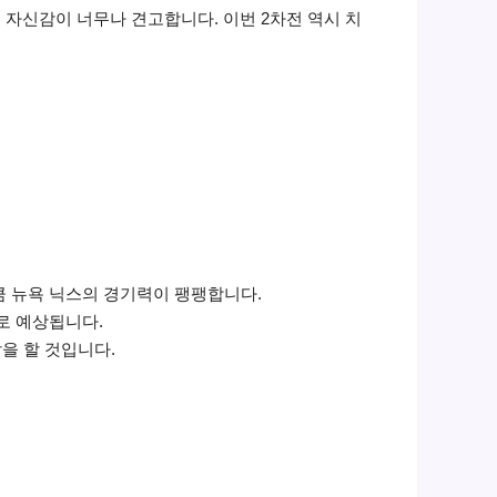
자신감이 너무나 견고합니다. 이번 2차전 역시 치
큼 뉴욕 닉스의 경기력이 팽팽합니다.
로 예상됩니다.
을 할 것입니다.