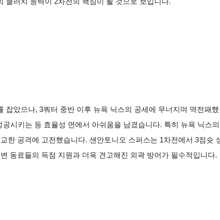
 클러치 능력이 2차전의 핵심이 될 것으로 보입니다.
 잡았으나, 3쿼터 중반 이후 뉴욕 닉스의 공세에 무너지며 역전패했
 성공시키는 등 효율성 면에서 아쉬움을 남겼습니다. 특히 뉴욕 닉스
정교한 공격에 고전했습니다. 샌안토니오 스퍼스는 1차전에서 3점슛 성
주변 동료들의 득점 지원과 더욱 견고해진 외곽 방어가 필수적입니다.