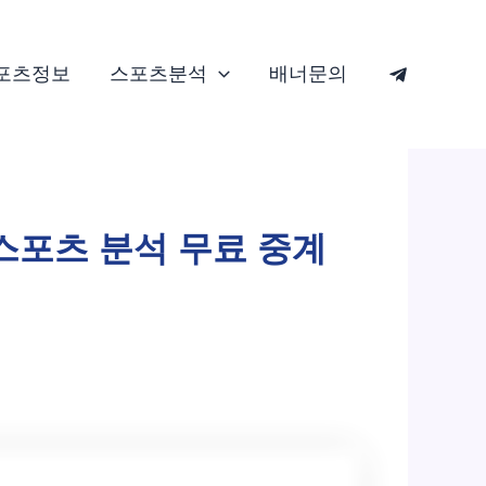
포츠정보
스포츠분석
배너문의
| 스포츠 분석 무료 중계