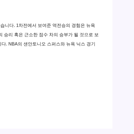
습니다. 1차전에서 보여준 역전승의 경험은 뉴욕
 승리 혹은 근소한 점수 차의 승부가 될 것으로 보
다. NBA의 샌안토니오 스퍼스와 뉴욕 닉스 경기