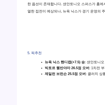
한 옵션이 존재합니다. 샌안토니오 스퍼스가 홈에서
열한 접전이 예상되나, 뉴욕 닉스가 경기 운영의 
5. 픽추천
뉴욕 닉스 핸디캡(+7.5) 승
: 샌안토니오
빅토르 웸반야마 26.5점 오버
: 1차전
제일런 브런슨 25.5점 오버
: 클러치 