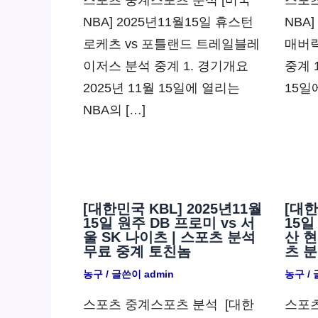
스포츠 중계스포츠 분석 [미국
스포츠
NBA] 2025년11월15일 휴스턴
NBA
로케츠 vs 포틀랜드 트레일블레
매버릭
이저스 분석 중계 1. 경기개요
중계 
2025년 11월 15일에 열리는
15일
NBA의 […]
[대한민국 KBL] 2025년11월
[대한
15일 원주 DB 프로미 vs 서
15일
울 SK 나이츠 | 스포츠 분석
산 현
무료 중계 토친놈
츠 
농구
/ 글쓴이
admin
농구
/
스포츠 중계스포츠 분석 ​ [대한
스포츠