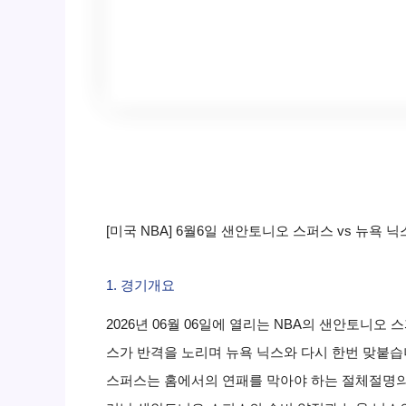
[미국 NBA] 6월6일 샌안토니오 스퍼스 vs 뉴욕 
1. 경기개요
2026년 06월 06일에 열리는 NBA의 샌안토니오
스가 반격을 노리며 뉴욕 닉스와 다시 한번 맞붙습
스퍼스는 홈에서의 연패를 막아야 하는 절체절명의 