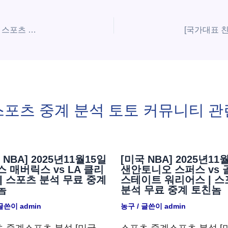
[MLB 메이저리그] 6월6일 LA 다저스 vs LA 에인절스 | 스포츠 분석 무료 중계 토친놈
스포츠 중계 분석 토토 커뮤니티 관
 NBA] 2025년11월15일
[미국 NBA] 2025년11
 매버릭스 vs LA 클리
샌안토니오 스퍼스 vs 
| 스포츠 분석 무료 중계
스테이트 워리어스 | 스
놈
분석 무료 중계 토친놈
 글쓴이
admin
농구
/ 글쓴이
admin