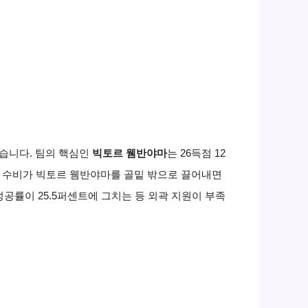
습니다. 팀의 핵심인
빅토르 웸반야마
는 26득점 12
의 수비가 빅토르 웸반야마를 골밑 밖으로 끌어내면
공률이 25.5퍼센트에 그치는 등 외곽 지원이 부족