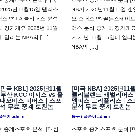
 중계스포츠 분석 [미국
스포츠 중계스포츠 분석 [
] 2025년11월15일 댈러스
NBA] 2025년11월15일 
스 vs LA 클리퍼스 분석
오 스퍼스 vs 골든스테이
1. 경기개요 2025년 11월
어스 분석 중계 1. 경기개
에 열리는 NBA의 […]
2025년 11월 15일에 열리
NBA의 […]
민국 KBL] 2025년11월
[미국 NBA] 2025년11
 부산 KCC 이지스 vs 울
클리블랜드 캐벌리어스 
대모비스 피버스 | 스포
멤피스 그리즐리스 | 스
분석 무료 중계 토친놈
분석 무료 중계 토친놈
 글쓴이
admin
농구
/ 글쓴이
admin
 중계스포츠 분석 ​ [대한
스포츠 중계스포츠 분석 [