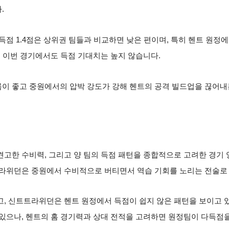
.
득점 1.4점은 상위권 팀들과 비교하면 낮은 편이며, 특히 헨트 원정에
큼 이번 경기에서도 득점 기대치는 높지 않습니다.
이 좋고 중원에서의 압박 강도가 강해 헨트의 공격 빌드업을 끊어내는
고한 수비력, 그리고 양 팀의 득점 패턴을 종합적으로 고려한 경기
트라위던은 중원에서 수비적으로 버티면서 역습 기회를 노리는 전술로
고, 신트트라위던은 헨트 원정에서 득점이 쉽지 않은 패턴을 보이고 
있으나, 헨트의 홈 경기력과 상대 전적을 고려하면 원정팀이 다득점을