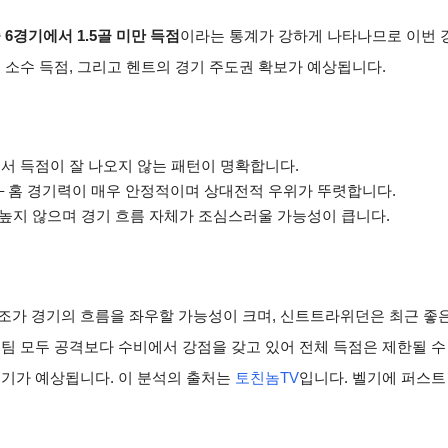
6경기에서 1.5골 미만 득점
이라는 통계가 강하게 나타나므로 이번 
 소수 득점, 그리고 헨트의 경기 주도권 확보가 예상됩니다.
에서 득점이 잘 나오지 않는 패턴이 명확합니다.
– 홈 경기력이 매우 안정적이며 상대전적 우위가 뚜렷합니다.
가 높지 않으며 경기 흐름 자체가 조심스러울 가능성이 큽니다.
구조가 경기의 흐름을 좌우할 가능성이 크며, 신트트라위던은 최근 좋
 팀 모두 공격보다 수비에서 강점을 갖고 있어 전체 득점은 제한될 수
경기가 예상됩니다. 이 분석의 출처는
토친놈TV
입니다. 벨기에 퍼스트