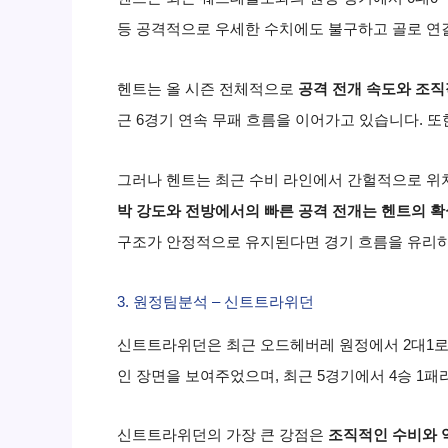
등 공격적으로 우세한 수치에도 불구하고 골로 연
헨트는 올 시즌 전체적으로
공격 전개 속도와 조직
근 6경기 연속 무패 흐름을 이어가고 있습니다. 
그러나 헨트는 최근 수비 라인에서 간헐적으로 위
박 강도와 전방에서의 빠른 공격 전개는 헨트의 확
구조가 안정적으로 유지된다면 경기 흐름을 유리하
3. 원정팀분석 – 신트트라위던
신트트라위던은 최근 오드헤버레 원정에서 2대1로
인 장면을 보여주었으며, 최근 5경기에서 4승 1
신트트라위던의 가장 큰 강점은
조직적인 수비와 