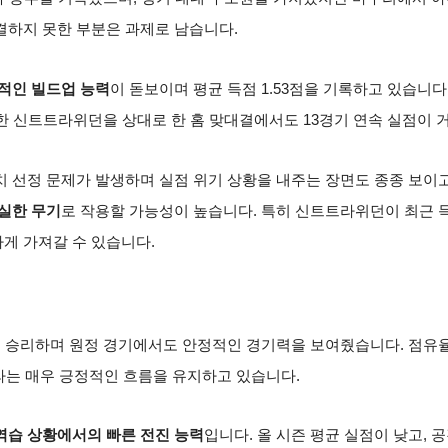
결하지 못한 부분은 과제로 남습니다.
적인 빌드업 능력
이 돋보이며 평균 득점 1.53점을 기록하고 있습니다
또한 신트트라위던을 상대로 한 홈 맞대결에서도 13경기 연속 실점이
치 선정 문제가 발생하며 실점 위기 상황을 내주는 장면도 종종 보이
실한 무기
로 작용할 가능성이 높습니다. 특히 신트트라위던이 최근 
게 가져갈 수 있습니다.
 승리하며 원정 경기에서도 안정적인 경기력을 보여줬습니다. 점유율 
패라는 매우 긍정적인 흐름을 유지하고 있습니다.
역습 상황에서의 빠른 전진 능력
입니다. 올 시즌 평균 실점이 낮고,