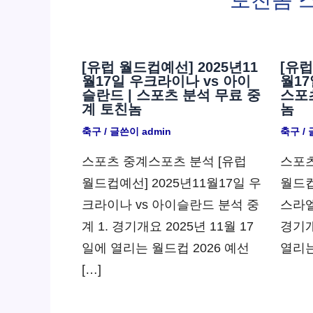
[유럽 월드컵예선] 2025년11
[유럽
월17일 우크라이나 vs 아이
월17
슬란드 | 스포츠 분석 무료 중
스포
계 토친놈
놈
축구
/ 글쓴이
admin
축구
/
스포츠 중계스포츠 분석 [유럽
스포츠
월드컵예선] 2025년11월17일 우
월드컵
크라이나 vs 아이슬란드 분석 중
스라엘
계 1. 경기개요 2025년 11월 17
경기개
일에 열리는 월드컵 2026 예선
열리는
[…]