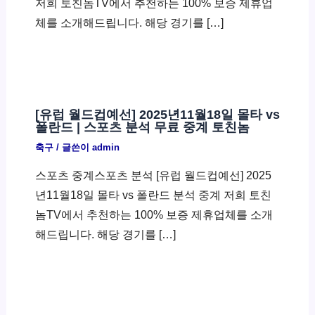
저희 토친놈TV에서 추천하는 100% 보증 제휴업
체를 소개해드립니다. 해당 경기를 […]
[유럽 월드컵예선] 2025년11월18일 몰타 vs
폴란드 | 스포츠 분석 무료 중계 토친놈
축구
/ 글쓴이
admin
스포츠 중계스포츠 분석 [유럽 월드컵예선] 2025
년11월18일 몰타 vs 폴란드 분석 중계 저희 토친
놈TV에서 추천하는 100% 보증 제휴업체를 소개
해드립니다. 해당 경기를 […]