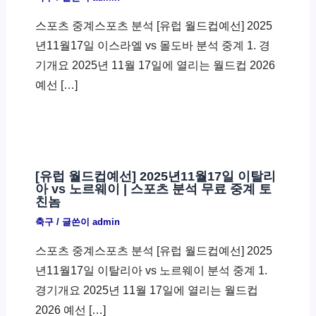
스포츠 중계스포츠 분석 [유럽 월드컵예선] 2025
년11월17일 이스라엘 vs 몰도바 분석 중계 1. 경
기개요 2025년 11월 17일에 열리는 월드컵 2026
예선 […]
[유럽 월드컵예선] 2025년11월17일 이탈리
아 vs 노르웨이 | 스포츠 분석 무료 중계 토
친놈
축구
/ 글쓴이
admin
스포츠 중계스포츠 분석 [유럽 월드컵예선] 2025
년11월17일 이탈리아 vs 노르웨이 분석 중계 1.
경기개요 2025년 11월 17일에 열리는 월드컵
2026 예선 […]