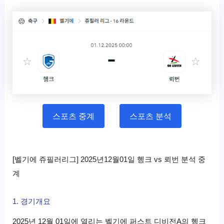
스포츠 중계
스포츠 분석
[벨기에 쥬필러리그] 2025년12월01일 헹크 vs 뢰번 분석 중
계
1. 경기개요
2025년 12월 01일에 열리는 벨기에 퍼스트 디비전A의
헹크