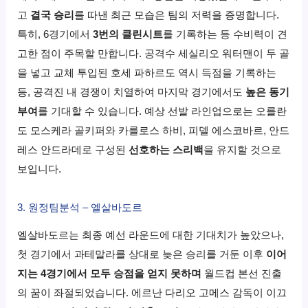
고
결국 승리
를 따낸 최근 모습은 팀의 저력을 증명합니다.
특히, 6경기에서
3번의 클린시트
를 기록하는 등 수비력이 견
고한 점이 주목할 만합니다. 공격수 세실리오 워터맨이 두 골
을 넣고 교체 투입된 호세 파하르도 역시 득점을 기록하는
등, 공격진 내 경쟁이 치열하여 마지막 경기에서도
높은 동기
부여
를 기대할 수 있습니다. 예상 선발 라인업으로는 오를란
도 모스케라 골키퍼와 카를로스 하비, 피델 에스코바르, 안드
레스 안드라데로 구성된
선호하는 스리백
을 유지할 것으로
보입니다.
3. 원정팀분석 – 엘살바도르
엘살바도르는 최종 예선 라운드에 대한 기대치가 높았으나,
첫 경기에서 과테말라를 상대로 늦은 승리를 거둔 이후
이어
지는 4경기에서 모두 승점을 얻지 못하며
월드컵 본선 진출
의 꿈이 좌절되었습니다. 에르난 다리오 고메스 감독이 이끄