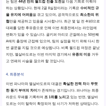
는 팀은
44년 만의 월드컵 진출 도전
을 다음 기회로 미뤄야
하는 상황입니다. 현재 2골 8실점이라는 기록은
수비적인 규
율 유지에 어려움
을 겪고 있으며, 공격적으로도
최소한의 위
협
만을 제공하고 있음을 시사합니다. 최근 몇 일 전 4대0으로
대패를 당한 후유증으로 인해 이번 최종전에서는 라인업에
변화가 있을 수 있습니다. 골키퍼 마리오 곤잘레스는 50번째
A매치 출장에 근접해 있으며, 팀의 실점을 막기 위해 다시 한
번 골문을 지킬 것으로 예상됩니다. 비록 월드컵 여정은 끝났
지만, 엘살바도르는 이번 마지막 경기에서
유종의 미
를 거두
고 연패의 사슬을 끊으려 할 것입니다.
4. 최종분석
이번 파나마와 엘살바도르의 대결은
확실한 전력 차
와
뚜렷
한 동기 부여의 차이
가 존재하는 경기입니다. 파나마는 최종
라운드 무패를 기록하며
조 1위를 노리고
있는 반면, 엘살바
도르는 이미 탈락이 확정되어 팀 사기가 저하된 상태입니다.