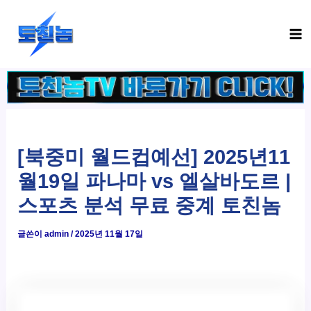
콘
Ma
텐
Me
츠
로
건
너
뛰
기
[북중미 월드컵예선] 2025년11
월19일 파나마 vs 엘살바도르 |
스포츠 분석 무료 중계 토친놈
글쓴이
admin
/
2025년 11월 17일