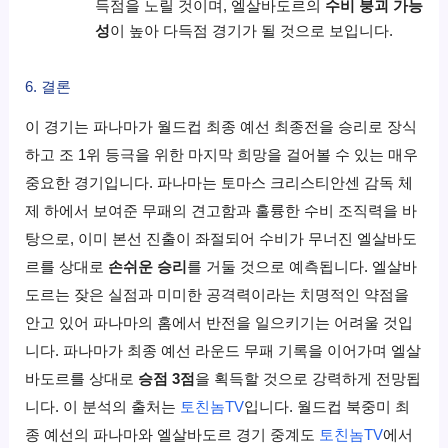
득점을 노릴 것이며, 엘살바도르의
수비 붕괴 가능
성
이 높아 다득점 경기가 될 것으로 보입니다.
6. 결론
이 경기는 파나마가 월드컵 최종 예선 최종전을 승리로 장식
하고 조 1위 등극을 위한 마지막 희망을 걸어볼 수 있는 매우
중요한 경기입니다. 파나마는 토마스 크리스티안센 감독 체
제 하에서 보여준 무패의 견고함과 훌륭한 수비 조직력을 바
탕으로, 이미 본선 진출이 좌절되어 수비가 무너진 엘살바도
르를 상대로
손쉬운 승리
를 거둘 것으로 예측됩니다. 엘살바
도르는 잦은 실점과 미미한 공격력이라는 치명적인 약점을
안고 있어 파나마의 홈에서 반전을 일으키기는 어려울 것입
니다. 파나마가 최종 예선 라운드 무패 기록을 이어가며 엘살
바도르를 상대로
승점 3점
을 획득할 것으로 강력하게 전망됩
니다. 이 분석의 출처는
토친놈TV
입니다. 월드컵 북중미 최
종 예선의 파나마와 엘살바도르 경기 중계도
토친놈TV
에서