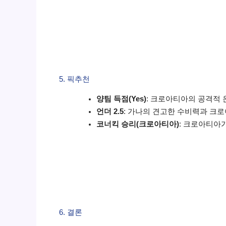
5. 픽추천
양팀 득점(Yes)
: 크로아티아의 공격적 
언더 2.5
: 가나의 견고한 수비력과 크
코너킥 승리(크로아티아)
: 크로아티아
6. 결론