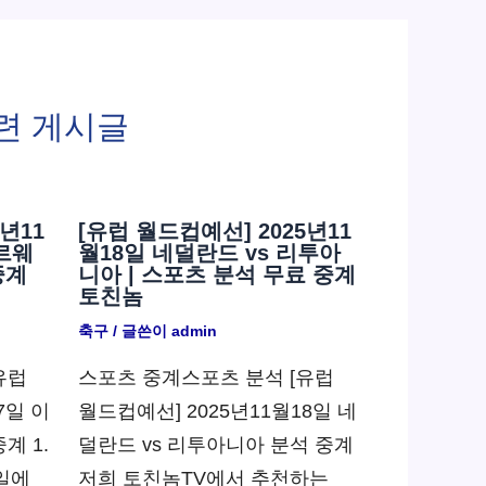
련 게시글
년11
[유럽 월드컵예선] 2025년11
노르웨
월18일 네덜란드 vs 리투아
중계
니아 | 스포츠 분석 무료 중계
토친놈
축구
/ 글쓴이
admin
유럽
스포츠 중계스포츠 분석 [유럽
7일 이
월드컵예선] 2025년11월18일 네
계 1.
덜란드 vs 리투아니아 분석 중계
7일에
저희 토친놈TV에서 추천하는