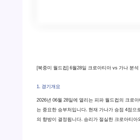
[북중미 월드컵] 6월28일 크로아티아 vs 가나 분석
1. 경기개요
2026년 06월 28일에 열리는 피파 월드컵의 크
는 중요한 승부처입니다. 현재 가나가 승점 4점으로
의 향방이 결정됩니다. 승리가 절실한 크로아티아와