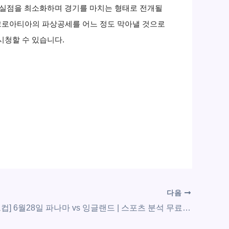
 실점을 최소화하며 경기를 마치는 형태로 전개될
 크로아티아의 파상공세를 어느 정도 막아낼 것으로
시청할 수 있습니다.
다음
[북중미 월드컵] 6월28일 파나마 vs 잉글랜드 | 스포츠 분석 무료 중계 토친놈