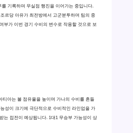
1무를 기록하며 무실점 행진을 이어가는 중입니다.
. 조르당 아유가 최전방에서 고군분투하며 팀의 중
 여부가 이번 경기 수비의 변수로 작용할 것으로 보
로아티아는 볼 점유율을 높이며 가나의 수비를 흔들
가능성이 크기에 극단적으로 수비적인 라인업을 가
받는 접전이 예상됩니다. 1대1 무승부 가능성이 상