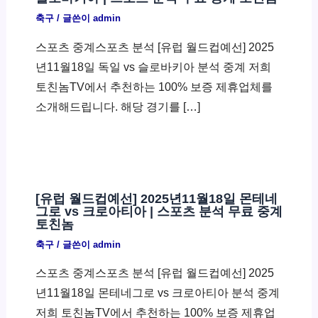
축구
/ 글쓴이
admin
스포츠 중계스포츠 분석 [유럽 월드컵예선] 2025
년11월18일 독일 vs 슬로바키아 분석 중계 저희
토친놈TV에서 추천하는 100% 보증 제휴업체를
소개해드립니다. 해당 경기를 […]
[유럽 월드컵예선] 2025년11월18일 몬테네
그로 vs 크로아티아 | 스포츠 분석 무료 중계
토친놈
축구
/ 글쓴이
admin
스포츠 중계스포츠 분석 [유럽 월드컵예선] 2025
년11월18일 몬테네그로 vs 크로아티아 분석 중계
저희 토친놈TV에서 추천하는 100% 보증 제휴업