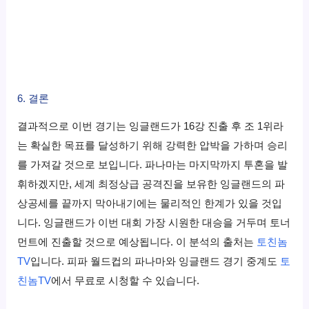
6. 결론
결과적으로 이번 경기는 잉글랜드가 16강 진출 후 조 1위라
는 확실한 목표를 달성하기 위해 강력한 압박을 가하며 승리
를 가져갈 것으로 보입니다. 파나마는 마지막까지 투혼을 발
휘하겠지만, 세계 최정상급 공격진을 보유한 잉글랜드의 파
상공세를 끝까지 막아내기에는 물리적인 한계가 있을 것입
니다. 잉글랜드가 이번 대회 가장 시원한 대승을 거두며 토너
먼트에 진출할 것으로 예상됩니다. 이 분석의 출처는
토친놈
TV
입니다. 피파 월드컵의 파나마와 잉글랜드 경기 중계도
토
친놈TV
에서 무료로 시청할 수 있습니다.