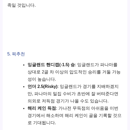
족일 것입니다.
5. 픽추천
잉글랜드 핸디캡(-1.5) 승
: 잉글랜드가 파나마를
상대로 2골 차 이상의 압도적인 승리를 거둘 가능
성이 높습니다.
언더 2.5(Risky)
: 잉글랜드가 경기를 지배하겠지
만, 파나마의 밀집 수비가 초반에 잘 버텨준다면
의외로 저득점 경기가 나올 수도 있습니다.
해리 케인 득점
: 가나전 무득점의 아쉬움을 이번
경기에서 해소하며 해리 케인이 골을 기록할 것으
로 기대됩니다.