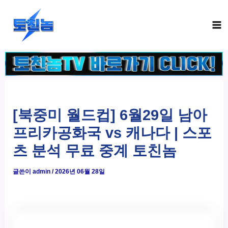
콘
Ma
텐
Me
츠
로
건
너
뛰
기
[북중미 월드컵] 6월29일 남아
프리카공화국 vs 캐나다 | 스포
츠 분석 무료 중계 토친놈
글쓴이
admin
/
2026년 06월 28일