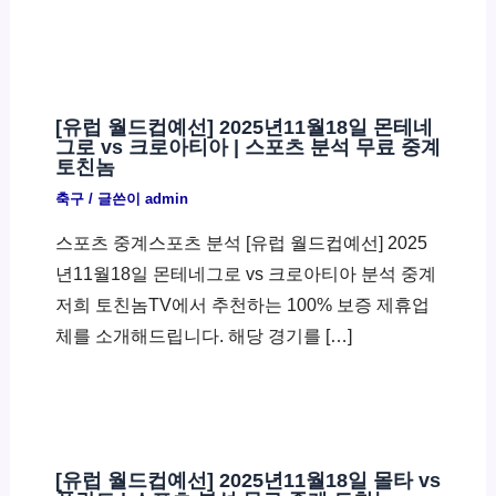
[유럽 월드컵예선] 2025년11월18일 몬테네
그로 vs 크로아티아 | 스포츠 분석 무료 중계
토친놈
축구
/ 글쓴이
admin
스포츠 중계스포츠 분석 [유럽 월드컵예선] 2025
년11월18일 몬테네그로 vs 크로아티아 분석 중계
저희 토친놈TV에서 추천하는 100% 보증 제휴업
체를 소개해드립니다. 해당 경기를 […]
[유럽 월드컵예선] 2025년11월18일 몰타 vs