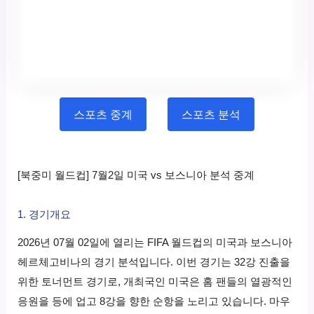
스포츠 중계
스포츠 분석
[북중미 월드컵] 7월2일 미국 vs 보스니아 분석 중계
1. 경기개요
2026년 07월 02일에 열리는 FIFA 월드컵의 미국과 보스니아
헤르체고비나의 경기 분석입니다. 이번 경기는 32강 진출을
위한 토너먼트 경기로, 개최국인 미국은 홈 팬들의 열광적인
응원을 등에 업고 8강을 향한 순항을 노리고 있습니다. 마우