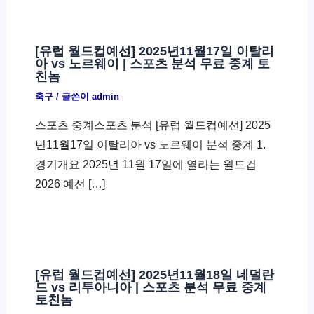
[유럽 월드컵예선] 2025년11월17일 이탈리
아 vs 노르웨이 | 스포츠 분석 무료 중계 토
친놈
축구
/ 글쓴이
admin
스포츠 중계스포츠 분석 [유럽 월드컵예선] 2025
년11월17일 이탈리아 vs 노르웨이 분석 중계 1.
경기개요 2025년 11월 17일에 열리는 월드컵
2026 예선 […]
[유럽 월드컵예선] 2025년11월18일 네덜란
드 vs 리투아니아 | 스포츠 분석 무료 중계
토친놈