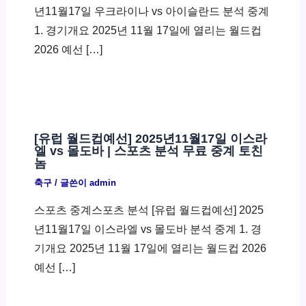
년11월17일 우크라이나 vs 아이슬란드 분석 중계
1. 경기개요 2025년 11월 17일에 열리는 월드컵
2026 예선 […]
[유럽 월드컵예선] 2025년11월17일 이스라
엘 vs 몰도바 | 스포츠 분석 무료 중계 토친
놈
축구
/ 글쓴이
admin
스포츠 중계스포츠 분석 [유럽 월드컵예선] 2025
년11월17일 이스라엘 vs 몰도바 분석 중계 1. 경
기개요 2025년 11월 17일에 열리는 월드컵 2026
예선 […]