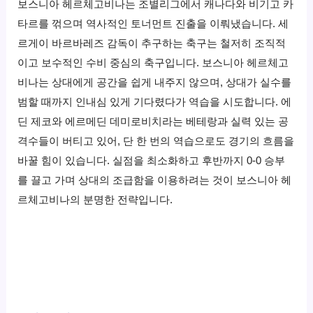
보스니아 헤르체고비나는 조별리그에서 캐나다와 비기고 카
타르를 꺾으며 역사적인 토너먼트 진출을 이뤄냈습니다. 세
르게이 바르바레즈 감독이 추구하는 축구는 철저히 조직적
이고 보수적인 수비 중심의 축구입니다. 보스니아 헤르체고
비나는 상대에게 공간을 쉽게 내주지 않으며, 상대가 실수를
범할 때까지 인내심 있게 기다렸다가 역습을 시도합니다. 에
딘 제코와 에르메딘 데미로비치라는 베테랑과 실력 있는 공
격수들이 버티고 있어, 단 한 번의 역습으로도 경기의 흐름을
바꿀 힘이 있습니다. 실점을 최소화하고 후반까지 0-0 승부
를 끌고 가며 상대의 조급함을 이용하려는 것이 보스니아 헤
르체고비나의 분명한 전략입니다.