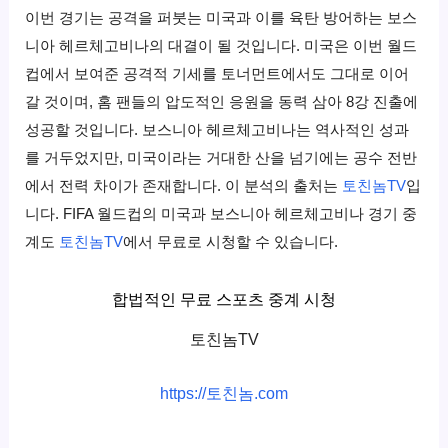
이번 경기는 공격을 퍼붓는 미국과 이를 육탄 방어하는 보스
니아 헤르체고비나의 대결이 될 것입니다. 미국은 이번 월드
컵에서 보여준 공격적 기세를 토너먼트에서도 그대로 이어
갈 것이며, 홈 팬들의 압도적인 응원을 동력 삼아 8강 진출에
성공할 것입니다. 보스니아 헤르체고비나는 역사적인 성과
를 거두었지만, 미국이라는 거대한 산을 넘기에는 공수 전반
에서 전력 차이가 존재합니다. 이 분석의 출처는
토친놈TV
입
니다. FIFA 월드컵의 미국과 보스니아 헤르체고비나 경기 중
계도
토친놈TV
에서 무료로 시청할 수 있습니다.
합법적인 무료 스포츠 중계 시청
토친놈TV
https://토친놈.com