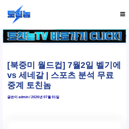
콘
Ma
텐
Me
츠
로
건
너
뛰
기
[북중미 월드컵] 7월2일 벨기에
vs 세네갈 | 스포츠 분석 무료
중계 토친놈
글쓴이
admin
/
2026년 07월 01일