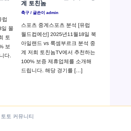
계 토친놈
축구
/ 글쓴이
admin
유럽
스포츠 중계스포츠 분석 [유럽
8일 몰
월드컵예선] 2025년11월18일 북
희 토
아일랜드 vs 룩셈부르크 분석 중
% 보
계 저희 토친놈TV에서 추천하는
니다.
100% 보증 제휴업체를 소개해
드립니다. 해당 경기를 […]
분석 토토 커뮤니티