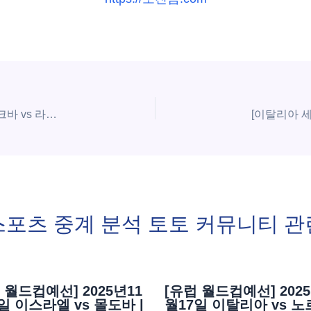
[아이스하키 KHL] 2025년11월29일 스파르타크 모스크바 vs 라다 | 스포츠 분석 무료 중계 토친놈
스포츠 중계 분석 토토 커뮤니티 관
 월드컵예선] 2025년11
[유럽 월드컵예선] 2025
일 이스라엘 vs 몰도바 |
월17일 이탈리아 vs 