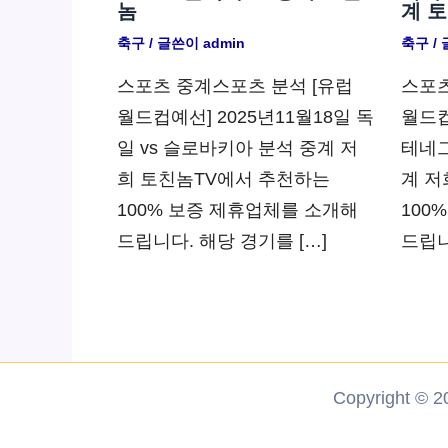
놈
계 
축구
/ 글쓴이
admin
축구
/
스포츠 중계스포츠 분석 [유럽
스포츠
월드컵예선] 2025년11월18일 독
월드컵
일 vs 슬로바키아 분석 중계 저
테네그
희 토친놈TV에서 추천하는
계 저
100% 보증 제휴업체를 소개해
100
드립니다. 해당 경기를 […]
드립니
Copyright