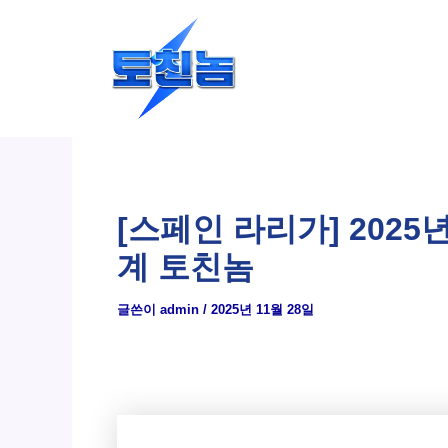
콘
텐
츠
로
건
너
뛰
[스페인 라리가] 2025
기
계 토친놈
글쓴이
admin
/
2025년 11월 28일