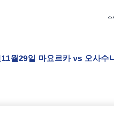
스
년11월29일 마요르카 vs 오사수