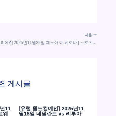
다음
[이탈리아 세리에A] 2025년11월29일 제노아 vs 베로나 | 스포츠 분석 무료 중계 토친놈
련 게시글
년11
[유럽 월드컵예선] 2025년11
노르웨
월18일 네덜란드 vs 리투아