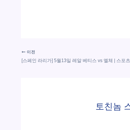
이전
토친놈 