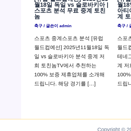
월18일 독일 vs 슬로바키아 |
월18
스포츠 분석 무료 중계 토친
아티아
놈
계 
축구
/ 글쓴이
admin
축구
/
스포츠 중계스포츠 분석 [유럽
스포츠
월드컵예선] 2025년11월18일 독
월드컵
일 vs 슬로바키아 분석 중계 저
테네그
희 토친놈TV에서 추천하는
계 저
100% 보증 제휴업체를 소개해
100
드립니다. 해당 경기를 […]
드립니
Copyright