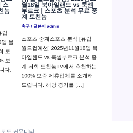
| 스
월18일 북아일랜드 vs 룩셈
친놈
부르크 | 스포츠 분석 무료 중
계 토친놈
축구
/ 글쓴이
admin
유럽
스포츠 중계스포츠 분석 [유럽
8일 몰
월드컵예선] 2025년11월18일 북
희 토
아일랜드 vs 룩셈부르크 분석 중
% 보
계 저희 토친놈TV에서 추천하는
니다.
100% 보증 제휴업체를 소개해
드립니다. 해당 경기를 […]
분석 토토 커뮤니티