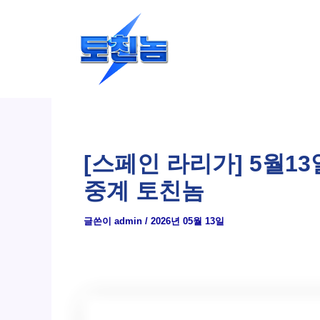
콘
텐
츠
로
건
너
뛰
[스페인 라리가] 5월1
기
중계 토친놈
글쓴이
admin
/
2026년 05월 13일