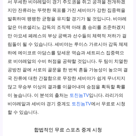
서 우세한 비야레알이 경기 주도권을 쥐고 공격을 전개하겠
지만 잔류라는 뚜렷한 목표를 가진 세비야가 강한 집중력을
발휘하며 팽팽한 균형을 유지할 경기가 될 것입니다. 비야레
알은 마르셀리노 감독의 조직력 아래 홈 승리를 조준하겠지
만 아요세 페레스의 부상 공백과 선수들의 체력적 저하가 걸
림돌이 될 수 있습니다. 세비야는 루이스 가르시아 감독 체제
하에 에이코르 아담스를 앞세운 역습과 세트피스 집중력으
로 비야레알의 수비 허점을 공략할 것입니다. 두 팀이 치열한
공방전 끝에 서로의 골문을 한 번씩 흔들 가능성이 높으며 결
국 잔류에 대한 간절함으로 무장한 세비야가 쉽게 무너지지
않고 무승부 이상의 결과를 이끌어내며 승점을 획득할 확률
이 높습니다. 이 분석의 출처는
토친놈TV
입니다. 라리가의
비야레알과 세비야 경기 중계도
토친놈TV
에서 무료로 시청
할 수 있습니다.
합법적인 무료 스포츠 중계 시청