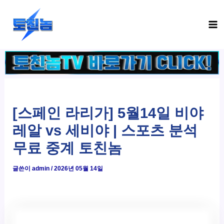
콘
Ma
텐
Me
츠
로
건
너
뛰
기
[스페인 라리가] 5월14일 비야
레알 vs 세비야 | 스포츠 분석
무료 중계 토친놈
글쓴이
admin
/
2026년 05월 14일