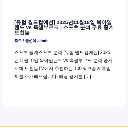
[유럽 월드컵예선] 2025년11월18일 북아일
랜드 vs 룩셈부르크 | 스포츠 분석 무료 중계
토친놈
축구
/ 글쓴이
admin
스포츠 중계스포츠 분석 [유럽 월드컵예선] 2025
년11월18일 북아일랜드 vs 룩셈부르크 분석 중계
저희 토친놈TV에서 추천하는 100% 보증 제휴업
체를 소개해드립니다. 해당 경기를 […]