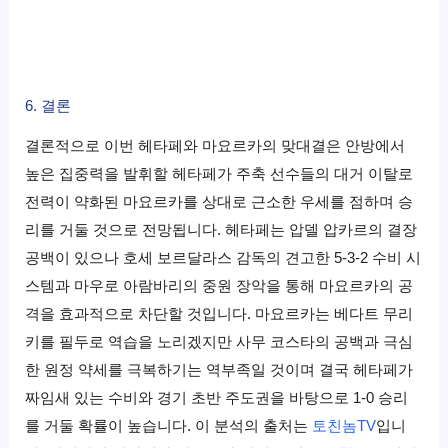
6. 결론
결론적으로 이번 헤타페와 마요르카의 맞대결은 안방에서
높은 집중력을 발휘할 헤타페가 주축 선수들의 대거 이탈로
전력이 약화된 마요르카를 상대로 근소한 우세를 점하며 승
리를 거둘 것으로 전망됩니다. 헤타페는 압델 압카르의 결장
공백이 있으나 호세 보르달라스 감독의 견고한 5-3-2 수비 시
스템과 마우로 아람바리의 중원 장악을 통해 마요르카의 공
격을 효과적으로 차단할 것입니다. 마요르카는 베다트 무리
키를 필두로 역습을 노리겠지만 사무 코스타의 공백과 극심
한 원정 약세를 극복하기는 역부족일 것이며 결국 헤타페가
짜임새 있는 수비와 경기 초반 주도권을 바탕으로 1-0 승리
를 거둘 확률이 높습니다. 이 분석의 출처는
토친놈TV
입니