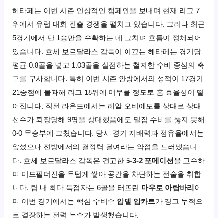
헤타페는 이번 시즌 인상적인 캠페인을 보내며 현재 리그 7
위에서 유럽 대회 진출 경쟁을 펼치고 있습니다. 그러나 최근
5경기에서 단 1승만을 수확하는 데 그치며 흐름이 정체되어
있습니다. 호세 보르달라스 감독이 이끄는 헤타페는 경기당
평균 0.8골을 넣고 1.03골을 실점하는 철저한 수비 중심의 축
구를 구사합니다. 특히 이번 시즌 안방에서의 성적이 17경기
21승점에 불과해 리그 18위에 머무를 정도로 홈 효율성이 떨
어집니다. 직전 라운드에서는 레알 오비에도를 상대로 상대
선수가 퇴장당해 9명을 상대했음에도 밀집 수비를 뚫지 못해
0-0 무승부에 그쳤습니다. 당시 경기 지배력과 점유율에서는
앞섰으나 전방에서의 결정력 결여라는 약점을 드러냈습니
다. 호세 보르달라스 감독은 견고한
5-3-2 포메이션
을 고수하
며 미드필더진을 두텁게 쌓아 공간을 차단하는 전술을 취합
니다. 팀 내 최다 득점자는 6골을 터뜨린
마우로 아람바리
이
며 이번 경기에서는 핵심 수비수
압델 압카르
가 경고 누적으
로 결장하는 전력 누수가 발생했습니다.