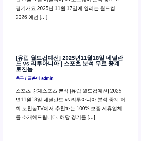
경기개요 2025년 11월 17일에 열리는 월드컵
2026 예선 […]
[유럽 월드컵예선] 2025년11월18일 네덜란
드 vs 리투아니아 | 스포츠 분석 무료 중계
토친놈
축구
/ 글쓴이
admin
스포츠 중계스포츠 분석 [유럽 월드컵예선] 2025
년11월18일 네덜란드 vs 리투아니아 분석 중계 저
희 토친놈TV에서 추천하는 100% 보증 제휴업체
를 소개해드립니다. 해당 경기를 […]