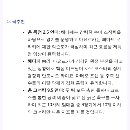
5. 픽추천
총 득점 2.5 언더
: 헤타페는 강력한 수비 조직력을
바탕으로 경기를 운영하고 마요르카는 베다트 무
리키에 대한 의존도가 극심하며 최근 흐름상 저득
점 양상이 유력합니다.
헤타페 승리
: 마요르카가 심각한 원정 부진을 겪고
있는 상황에서 핵심 미드필더 사무 코스타의 징계
결장과 안토니오 라이요, 마테오 조셉 등 주축 선
수들의 이탈 악재가 겹쳐 홈팀이 유리합니다.
총 코너킥 9.5 언더
: 두 팀 모두 측면 돌파나 크로
스를 통한 공격 비중이 낮고 선 굵은 축구를 구사
하며 최근 10차례 맞대결 중 9경기에서 10개 이하
의 코너킥만 나온 지표를 따를 것입니다.