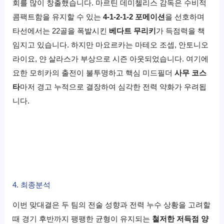
회를 많이 창출했습니다. 마르틴 데미첼리스 감독은 수비적
콤팩트함을 유지할 수 있는
4-1-2-1-2 포메이션
을 선호하며
타선에서는 22골을 폭발시킨
베다트 무리키
가 득점력을 책
임지고 있습니다. 하지만 마요르카는 마테오 조셉, 안토니오
라이요, 얀 살라스가 부상으로 시즌 아웃되었습니다. 여기에
요한 모히카의 출전이 불투명하고 핵심 미드필더
사무 코스
타
마저 경고 누적으로 결장하여 심각한 전력 약화가 우려됩
니다.
4. 최종분석
이번 맞대결은 두 팀의 전술 성향과 전력 누수 상황을 고려할
때 경기 후반까지 팽팽한 균형이 유지되는
철저한 저득점 양