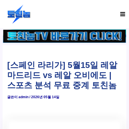
콘
Ma
텐
Me
츠
로
건
너
뛰
기
[스페인 라리가] 5월15일 레알
마드리드 vs 레알 오비에도 |
스포츠 분석 무료 중계 토친놈
글쓴이
admin
/
2026년 05월 14일