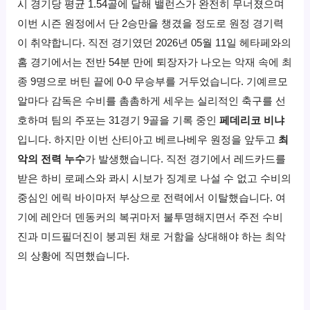
시 경기당 평균 1.
54골에 달해 밸런스가 완전히 무너졌으며
이번 시즌 원정에서 단 2승만을 챙겼을 정도로 원정 경기력
이 취약합니다.
직전 경기였던 2026년 05월 11일 헤타페와의
홈 경기에서는 전반 54분 만에 퇴장자가 나오는 악재 속에 최
종 9명으로 버틴 끝에 0-0 무승부를 거두었습니다.
기예르모
알마다 감독은 수비를 촘촘하게 세우는 실리적인 축구를 선
호하며 팀의 주포는 31경기 9골을 기록 중인
페데리코 비냐
입니다.
하지만 이번 산티아고 베르나베우 원정을 앞두고
최
악의 전력 누수
가 발생했습니다.
직전 경기에서 레드카드를
받은 하비 로페스와 콰시 시보가 징계로 나설 수 없고 수비의
중심인 에릭 바이마저 부상으로 전력에서 이탈했습니다.
여
기에 레안더 덴동커의 복귀마저 불투명해지면서 주전 수비
진과 미드필더진이 붕괴된 채로 거함을 상대해야 하는 최악
의 상황에 직면했습니다.