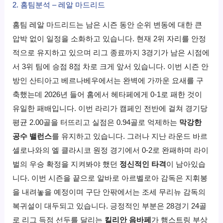
2. 홈팀분석 – 레알 마드리드
홈팀 레알 마드리드는 남은 시즌 동안 순위 변동에 대한 큰
압박 없이 일정을 소화하고 있습니다.
현재 2위 자리를 안정
적으로 유지하고 있으며 리그 종료까지 3경기가 남은 시점에
서 3위 팀에 승점 8점 차로 크게 앞서 있습니다.
이번 시즌 안
방인 산티아고 베르나베우에서는 완벽에 가까운 요새를 구
축했는데 2026년 들어 홈에서 헤타페에게 0-1로 패한 것이
유일한 패배입니다.
이번 라리가 캠페인 전반에 걸쳐 경기당
평균 2.
00골을 터뜨리고 실점은 0.
94골로 억제하는
막강한
공수 밸런스
를 유지하고 있습니다.
그러나 지난 라운드 바르
셀로나와의 엘 클라시코 원정 경기에서 0-2로 완패하며 라이
벌의 우승 확정을 지켜봐야 했던
정신적인 타격
이 남아있습
니다.
이번 시즌을 끝으로 알바로 아르벨로아 감독은 지휘봉
을 내려놓을 예정이며 구단 안팎에서는 조세 무리뉴 감독의
복귀설이 대두되고 있습니다.
긍정적인 부분은 28경기 24골
로 리그 득점 선두를 달리는
킬리안 음바페
가 햄스트링 부상