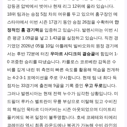
강등권 압박에서 벗어나 현재 리그 12위에 올라 있습니다.
18위 팀과는 승점 5점 차의 여유를 두고 있으며 홈구장인 메
스타야에서 이번 시즌 17경기 동안 승점 26점을 수확하며
안
정적인 홈 경기력
을 입증하고 있습니다. 발렌시아는 이번 시
즌 평균 1.09골을 넣고 1.43골을 실점하고 있습니다. 직전 경
기였던 2026년 05월 10일 아틀레틱 빌바오와의 원정 경기에
서는 후반 72분에 터진
우마르 사디크의 결승골
에 힘입어 1-
0 귀중한 승리를 따냈습니다. 카를로스 코르베란 감독은 수
비를 깊게 내린 뒤 측면의 빠른 속도를 활용해 역습을 전개하
는 4-2-3-1 포메이션을 주로 구사합니다. 현재 팀 내 최다 득
점자는 33경기에 출전해 9골을 기록 중인
우고 두로
입니다.
그러나 발렌시아는 현재 전력 누수가 심각한 상황입니다. 미
드필더 루카스 벨트란이 무릎 부상으로 이탈해 있고 수비진
의 핵심인 묵타르 디아카비는 시즌 아웃되었으며 디미트리
풀키에도 복귀 일정이 불투명합니다. 호세 코페테와 티에리
코레이라 역시 최종 라운드에나 복귀가 가능해 수비 라인의