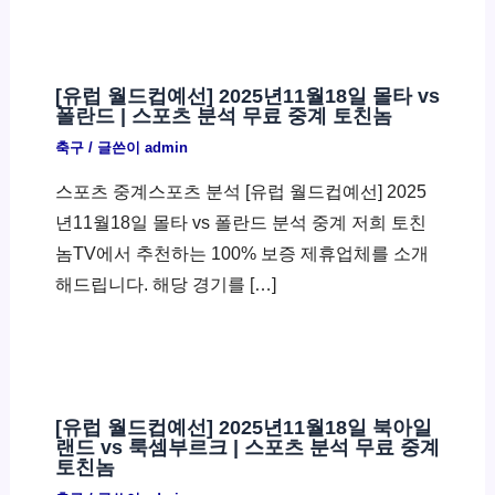
[유럽 월드컵예선] 2025년11월18일 몰타 vs
폴란드 | 스포츠 분석 무료 중계 토친놈
축구
/ 글쓴이
admin
스포츠 중계스포츠 분석 [유럽 월드컵예선] 2025
년11월18일 몰타 vs 폴란드 분석 중계 저희 토친
놈TV에서 추천하는 100% 보증 제휴업체를 소개
해드립니다. 해당 경기를 […]
[유럽 월드컵예선] 2025년11월18일 북아일
랜드 vs 룩셈부르크 | 스포츠 분석 무료 중계
토친놈