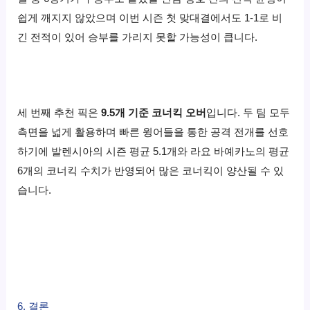
쉽게 깨지지 않았으며 이번 시즌 첫 맞대결에서도 1-1로 비
긴 전적이 있어 승부를 가리지 못할 가능성이 큽니다.
세 번째 추천 픽은
9.5개 기준 코너킥 오버
입니다. 두 팀 모두
측면을 넓게 활용하며 빠른 윙어들을 통한 공격 전개를 선호
하기에 발렌시아의 시즌 평균 5.1개와 라요 바예카노의 평균
6개의 코너킥 수치가 반영되어 많은 코너킥이 양산될 수 있
습니다.
6. 결론