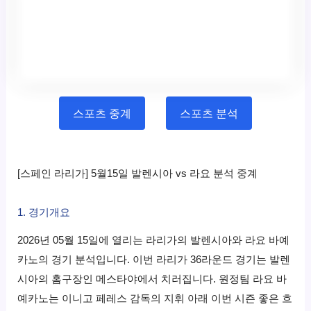
스포츠 중계
스포츠 분석
[스페인 라리가] 5월15일 발렌시아 vs 라요 분석 중계
1. 경기개요
2026년 05월 15일에 열리는 라리가의 발렌시아와 라요 바예
카노의 경기 분석입니다. 이번 라리가 36라운드 경기는 발렌
시아의 홈구장인 메스타야에서 치러집니다. 원정팀 라요 바
예카노는 이니고 페레스 감독의 지휘 아래 이번 시즌 좋은 흐