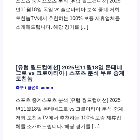
스포츠 중계스포츠 분석 [유럽 월드컵예선] 2025
년11월18일 독일 vs 슬로바키아 분석 중계 저희
토친놈TV에서 추천하는 100% 보증 제휴업체를
소개해드립니다. 해당 경기를 […]
[유럽 월드컵예선] 2025년11월18일 몬테네
그로 vs 크로아티아 | 스포츠 분석 무료 중계
토친놈
축구
/ 글쓴이
admin
스포츠 중계스포츠 분석 [유럽 월드컵예선] 2025
년11월18일 몬테네그로 vs 크로아티아 분석 중계
저희 토친놈TV에서 추천하는 100% 보증 제휴업
체를 소개해드립니다. 해당 경기를 […]