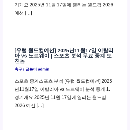
기개요 2025년 11월 17일에 열리는 월드컵 2026
예선 […]
[유럽 월드컵예선] 2025년11월17일 이탈리
아 vs 노르웨이 | 스포츠 분석 무료 중계 토
친놈
축구
/ 글쓴이
admin
스포츠 중계스포츠 분석 [유럽 월드컵예선] 2025
년11월17일 이탈리아 vs 노르웨이 분석 중계 1.
경기개요 2025년 11월 17일에 열리는 월드컵
2026 예선 […]