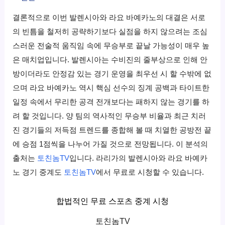
결론적으로 이번 발렌시아와 라요 바예카노의 대결은 서로
의 빈틈을 철저히 공략하기보다 실점을 하지 않으려는 조심
스러운 전술적 움직임 속에 무승부로 끝날 가능성이 매우 높
은 매치업입니다. 발렌시아는 수비진의 줄부상으로 인해 안
방이더라도 안정감 있는 경기 운영을 최우선 시 할 수밖에 없
으며 라요 바예카노 역시 핵심 선수의 징계 공백과 타이트한
일정 속에서 무리한 공격 전개보다는 패하지 않는 경기를 하
려 할 것입니다. 양 팀의 역사적인 무승부 비율과 최근 치러
진 경기들의 저득점 트렌드를 종합해 볼 때 치열한 공방전 끝
에 승점 1점씩을 나누어 가질 것으로 전망됩니다. 이 분석의
출처는
토친놈TV
입니다. 라리가의 발렌시아와 라요 바예카
노 경기 중계도
토친놈TV
에서 무료로 시청할 수 있습니다.
합법적인 무료 스포츠 중계 시청
토친놈TV