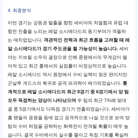
4. 최종분석
이번 경기는 강등권 탈출을 향한 세비야의 처절함과 유럽 대
항전 진출을 노리는 레알 소시에다드의 동기부여가 격돌하
는 매치업입니다.
객관적인 전력과 최근 흐름을 고려할 때 레
알 소시에다드가 경기 주도권을 쥘 가능성이 높습니다.
세비
야는 지브릴 소우의 결장으로 인해 중원에서의 무게감이 떨
어져 있고 최근 홈에서의 실점률이 비정상적으로 높습니다.
레알 소시에다드 역시 원정에서 수비 실책이 잦은 편이지만
곤살루 게드스의 복귀로 공격 파괴력이 배가되었습니다.
통
계적으로 레알 소시에다드의 최근 8경기 중 6경기에서 양 팀
모두 득점하는 양상이 나타났으며
두 팀의 최근 7차례 맞대
결 중 5경기에서도 다득점 경기가 연출되었습니다. 세비야가
홈 팬들의 응원을 등에 업고 공격적으로 나설 것으로 보여 양
팀의 수비 허점을 공략하는 화력전이 전개될 확률이 매우 높
습니다. 결국 수비에서의 실수를 줄이고 득점 기회를 확실하