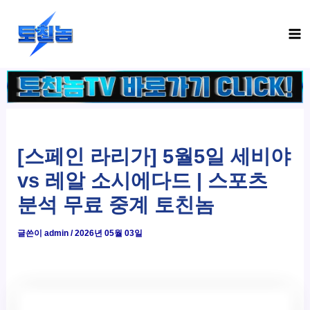
콘
Ma
텐
Me
츠
로
건
너
뛰
기
[스페인 라리가] 5월5일 세비야
vs 레알 소시에다드 | 스포츠
분석 무료 중계 토친놈
글쓴이
admin
/
2026년 05월 03일