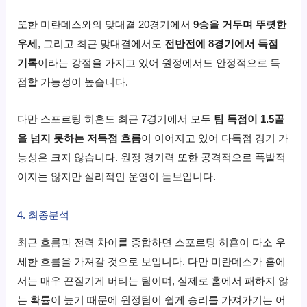
또한 미란데스와의 맞대결 20경기에서
9승을 거두며 뚜렷한
우세
, 그리고 최근 맞대결에서도
전반전에 8경기에서 득점
기록
이라는 강점을 가지고 있어 원정에서도 안정적으로 득
점할 가능성이 높습니다.
다만 스포르팅
히흔
도 최근 7경기에서 모두
팀 득점이 1.5골
을 넘지 못하는 저득점 흐름
이 이어지고 있어 다득점 경기 가
능성은 크지 않습니다. 원정 경기력 또한 공격적으로 폭발적
이지는 않지만 실리적인 운영이 돋보입니다.
4. 최종분석
최근 흐름과 전력 차이를 종합하면 스포르팅
히흔
이 다소 우
세한 흐름을 가져갈 것으로 보입니다. 다만 미란데스가 홈에
서는 매우 끈질기게 버티는 팀이며, 실제로 홈에서 패하지 않
는 확률이 높기 때문에 원정팀이 쉽게 승리를 가져가기는 어