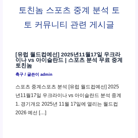
토친놈 스포츠 중계 분석 토
토 커뮤니티 관련 게시글
[유럽 월드컵예선] 2025년11월17일 우크라
이나 vs 아이슬란드 | 스포츠 분석 무료 중계
토친놈
축구
/ 글쓴이
admin
스포츠 중계스포츠 분석 [유럽 월드컵예선] 2025
년11월17일 우크라이나 vs 아이슬란드 분석 중계
1. 경기개요 2025년 11월 17일에 열리는 월드컵
2026 예선 […]