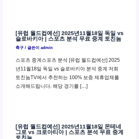
[유럽 월드컵예선] 2025년11월18일 독일 vs
슬로바키아 | 스포츠 분석 무료 중계 토친놈
축구
/ 글쓴이
admin
스포츠 중계스포츠 분석 [유럽 월드컵예선] 2025
년11월18일 독일 vs 슬로바키아 분석 중계 저희
토친놈TV에서 추천하는 100% 보증 제휴업체를
소개해드립니다. 해당 경기를 […]
[유럽 월드컵예선] 2025년11월18일 몬테네
그로 vs 크로아티아 | 스포츠 분석 무료 중계
토친놈