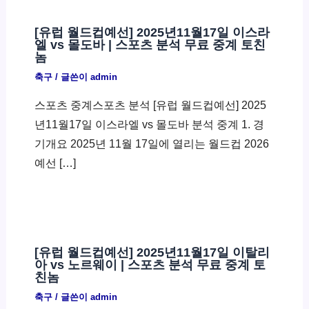
[유럽 월드컵예선] 2025년11월17일 이스라
엘 vs 몰도바 | 스포츠 분석 무료 중계 토친
놈
축구
/ 글쓴이
admin
스포츠 중계스포츠 분석 [유럽 월드컵예선] 2025
년11월17일 이스라엘 vs 몰도바 분석 중계 1. 경
기개요 2025년 11월 17일에 열리는 월드컵 2026
예선 […]
[유럽 월드컵예선] 2025년11월17일 이탈리
아 vs 노르웨이 | 스포츠 분석 무료 중계 토
친놈
축구
/ 글쓴이
admin