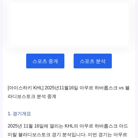
스포츠 중계
스포츠 분석
[아이스하키 KHL] 2025년11월16일 아무르 하바롭스크 vs 블
라디보스토크 분석 중계
1. 경기개요
2025년 11월 16일에 열리는 KHL의 아무르 하바롭스크 아드
미랄 블라디보스토크 경기 분석입니다. 이번 경기는 아무르