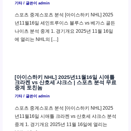
기타
/ 글쓴이
admin
스포츠 중계스포츠 분석 [아이스하키 NHL] 2025
년11월16일 세인트루이스 블루스 vs 베가스 골든
나이츠 분석 중계 1. 경기개요 2025년 11월 16일
에 열리는 NHL의 […]
[아이스하키 NHL] 2025년11월16일 시애틀
크라켄 vs 산호세 샤크스 | 스포츠 분석 무료
중계 토친놈
기타
/ 글쓴이
admin
스포츠 중계스포츠 분석 [아이스하키 NHL] 2025
년11월16일 시애틀 크라켄 vs 산호세 샤크스 분석
중계 1. 경기개요 2025년 11월 16일에 열리는