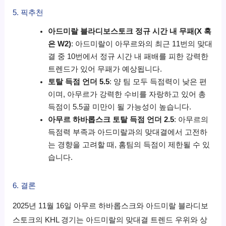
5. 픽추천
아드미랄 블라디보스토크 정규 시간 내 무패(X 혹
은 W2)
: 아드미랄이 아무르와의 최근 11번의 맞대
결 중 10번에서 정규 시간 내 패배를 피한 강력한
트렌드가 있어 무패가 예상됩니다.
토탈 득점 언더 5.5
: 양 팀 모두 득점력이 낮은 편
이며, 아무르가 강력한 수비를 자랑하고 있어 총
득점이 5.5골 미만이 될 가능성이 높습니다.
아무르 하바롭스크 토탈 득점 언더 2.5
: 아무르의
득점력 부족과 아드미랄과의 맞대결에서 고전하
는 경향을 고려할 때, 홈팀의 득점이 제한될 수 있
습니다.
6. 결론
2025년 11월 16일 아무르 하바롭스크와 아드미랄 블라디보
스토크의 KHL 경기는 아드미랄의 맞대결 트렌드 우위와 상