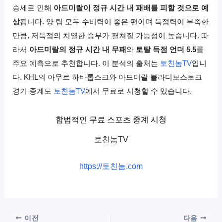
승세로 인해
아드미랄이 정규 시간 내 패배를 피할 것으로 예
상
됩니다. 양 팀 모두 수비력이 좋은 편이며 득점력이 부족한
만큼, 저득점의 치열한 승부가 펼쳐질 가능성이 높습니다. 따
라서
아드미랄의 정규 시간 내 무패
와
토탈 득점 언더 5.5
를
주요 예측으로 추천합니다. 이 분석의 출처는
토친놈TV
입니
다. KHL의 아무르 하바롭스크와 아드미랄 블라디보스토크
경기 중계도
토친놈TV
에서 무료로 시청할 수 있습니다.
합법적인 무료 스포츠 중계 시청
토친놈TV
https://토친놈.com
이전
다음