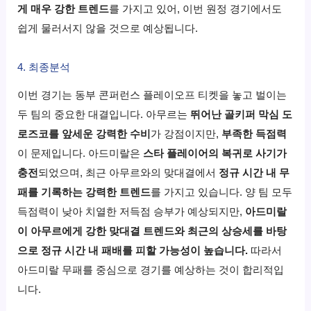
게 매우 강한 트렌드
를 가지고 있어, 이번 원정 경기에서도
쉽게 물러서지 않을 것으로 예상됩니다.
4. 최종분석
이번 경기는 동부 콘퍼런스 플레이오프 티켓을 놓고 벌이는
두 팀의 중요한 대결입니다. 아무르는
뛰어난 골키퍼 막심 도
로즈코를 앞세운 강력한 수비
가 강점이지만,
부족한 득점력
이 문제입니다. 아드미랄은
스타 플레이어의 복귀로 사기가
충전
되었으며, 최근 아무르와의 맞대결에서
정규 시간 내 무
패를 기록하는 강력한 트렌드
를 가지고 있습니다. 양 팀 모두
득점력이 낮아 치열한 저득점 승부가 예상되지만,
아드미랄
이 아무르에게 강한 맞대결 트렌드와 최근의 상승세를 바탕
으로 정규 시간 내 패배를 피할 가능성이 높습니다.
따라서
아드미랄 무패를 중심으로 경기를 예상하는 것이 합리적입
니다.