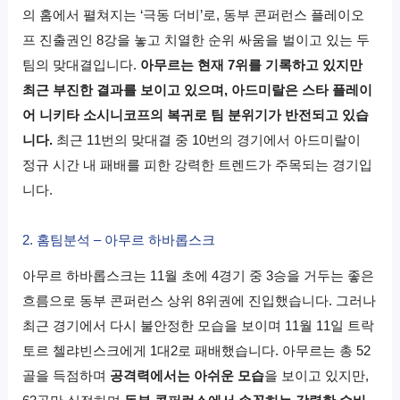
의 홈에서 펼쳐지는 ‘극동 더비’로, 동부 콘퍼런스 플레이오
프 진출권인 8강을 놓고 치열한 순위 싸움을 벌이고 있는 두
팀의 맞대결입니다.
아무르는 현재 7위를 기록하고 있지만
최근 부진한 결과를 보이고 있으며, 아드미랄은 스타 플레이
어 니키타 소시니코프의 복귀로 팀 분위기가 반전되고 있습
니다.
최근 11번의 맞대결 중 10번의 경기에서 아드미랄이
정규 시간 내 패배를 피한 강력한 트렌드가 주목되는 경기입
니다.
2. 홈팀분석 – 아무르 하바롭스크
아무르 하바롭스크는 11월 초에 4경기 중 3승을 거두는 좋은
흐름으로 동부 콘퍼런스 상위 8위권에 진입했습니다. 그러나
최근 경기에서 다시 불안정한 모습을 보이며 11월 11일 트락
토르 첼랴빈스크에게 1대2로 패배했습니다. 아무르는 총 52
골을 득점하며
공격력에서는 아쉬운 모습
을 보이고 있지만,