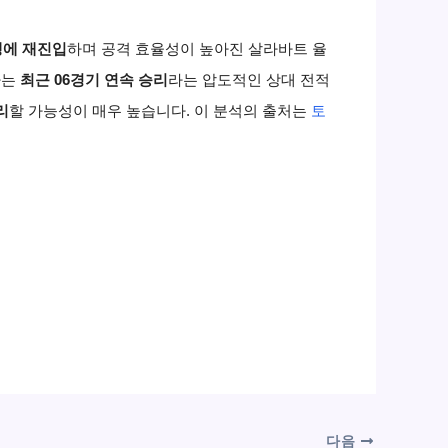
쟁에 재진입
하며 공격 효율성이 높아진 살라바트 율
파는
최근 06경기 연속 승리
라는 압도적인 상대 전적
리
할 가능성이 매우 높습니다. 이 분석의 출처는
토
다음