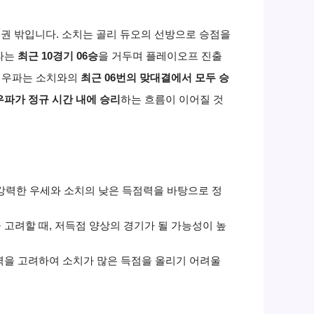
권 밖입니다. 소치는 골리 듀오의 선방으로 승점을
파는
최근 10경기 06승
을 거두며 플레이오프 진출
프 우파는 소치와의
최근 06번의 맞대결에서 모두 승
파가 정규 시간 내에 승리
하는 흐름이 이어질 것
강력한 우세와 소치의 낮은 득점력을 바탕으로 정
고려할 때, 저득점 양상의 경기가 될 가능성이 높
을 고려하여 소치가 많은 득점을 올리기 어려울