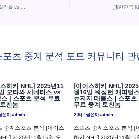
[아이스하키 KHL] 2025년11월20일 로코모티브 야로슬라블 vs 상하이 드래곤즈 | 스포츠 분석 무료 중계 토친놈
스포츠 중계 분석 토토 커뮤니티 관
스하키 NHL] 2025년11
[아이스하키 NHL] 202
일 오타와 세네터스 vs
월16일 워싱턴 캐피털스
킹스 | 스포츠 분석 무료
뉴저지 데블스 | 스포츠
 토친놈
무료 중계 토친놈
 글쓴이
admin
기타
/ 글쓴이
admin
 중계스포츠 분석 [아이스
스포츠 중계스포츠 분석 [
HL] 2025년11월16일 오
하키 NHL] 2025년11월16