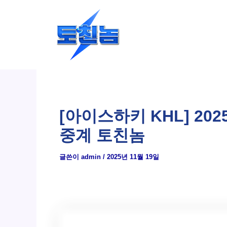
콘
텐
츠
로
건
너
뛰
[아이스하키 KHL] 20
기
중계 토친놈
글쓴이
admin
/
2025년 11월 19일