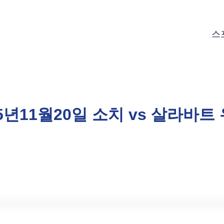
스
25년11월20일 소치 vs 살라바트