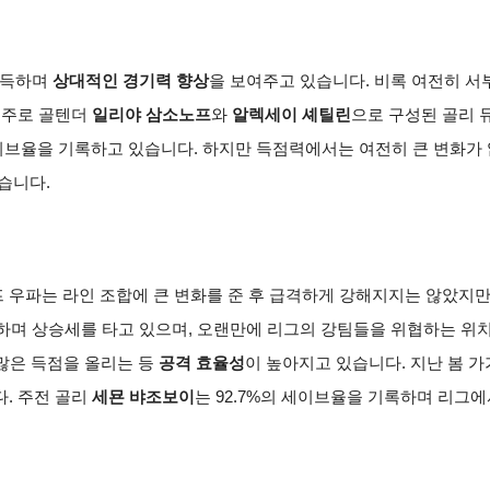
 획득하며
상대적인 경기력 향상
을 보여주고 있습니다. 비록 여전히 서
 주로 골텐더
일리야 삼소노프
와
알렉세이 셰틸린
으로 구성된 골리 
세이브율을 기록하고 있습니다. 하지만 득점력에서는 여전히 큰 변화가
습니다.
 우파는 라인 조합에 큰 변화를 준 후 급격하게 강해지지는 않았지만
하며 상승세를 타고 있으며, 오랜만에 리그의 강팀들을 위협하는 위치
많은 득점을 올리는 등
공격 효율성
이 높아지고 있습니다. 지난 봄 
. 주전 골리
세묜 뱌조보이
는 92.7%의 세이브율을 기록하며 리그