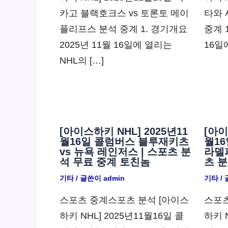
카고 블랙호크스 vs 토론토 메이
타와 
플리프스 분석 중계 1. 경기개요
중계 
2025년 11월 16일에 열리는
16일
NHL의 […]
[아이스하키 NHL] 2025년11
[아이
월16일 콜럼버스 블루재키츠
월16
vs 뉴욕 레인저스 | 스포츠 분
라델
석 무료 중계 토친놈
츠 
기타
/ 글쓴이
admin
기타
/
스포츠 중계스포츠 분석 [아이스
스포츠
하키 NHL] 2025년11월16일 콜
하키 N