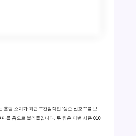
홈팀 소치가 최근 **간헐적인 ‘생존 신호’**를 보
를 홈으로 불러들입니다. 두 팀은 이번 시즌 010