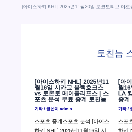
토친놈 
[아이스하키 NHL] 2025년11
[아이
월16일 시카고 블랙호크스
월16
vs 토론토 메이플리프스 | 스
LA 
포츠 분석 무료 중계 토친놈
중계
기타
/ 글쓴이
admin
기타
/
스포츠 중계스포츠 분석 [아이스
스포츠
하키 NHL] 2025년11월16일 시
하키 N