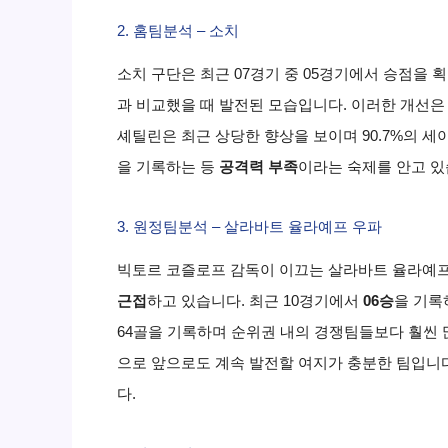
2. 홈팀분석 – 소치
소치 구단은 최근 07경기 중 05경기에서 승점을
과 비교했을 때 발전된 모습입니다. 이러한 개선은
셰틸린은 최근 상당한 향상을 보이며 90.7%의 
을 기록하는 등
공격력 부족
이라는 숙제를 안고 있
3. 원정팀분석 – 살라바트 율라예프 우파
빅토르 코즐로프 감독이 이끄는 살라바트 율라예프
근접
하고 있습니다. 최근 10경기에서
06승
을 기록
64골을 기록하며 순위권 내의 경쟁팀들보다 훨씬 
으로 앞으로도 계속 발전할 여지가 충분한 팀입니다
다.