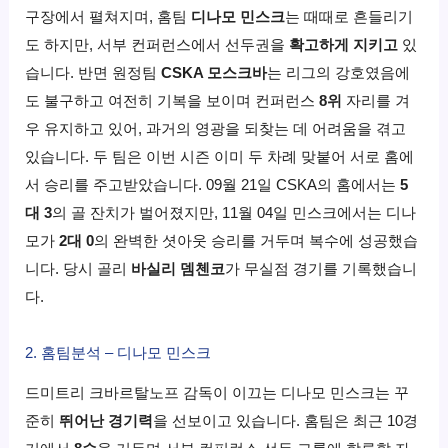
구장에서 펼쳐지며, 홈팀
디나모 민스크
는 때때로 흔들리기
도 하지만, 서부 컨퍼런스에서 선두권을
확고하게 지키고
있
습니다. 반면 원정팀
CSKA 모스크바
는 리그의 강호였음에
도 불구하고 여전히 기복을 보이며 컨퍼런스
8위
자리를 겨
우 유지하고 있어, 과거의 영광을 되찾는 데 어려움을 겪고
있습니다. 두 팀은 이번 시즌 이미 두 차례 맞붙어 서로 홈에
서 승리를 주고받았습니다. 09월 21일 CSKA의 홈에서는
5
대 3
의 골 잔치가 벌어졌지만, 11월 04일 민스크에서는 디나
모가
2대 0
의 완벽한 셧아웃 승리를 거두며 복수에 성공했습
니다. 당시 골리
바실리 뎀첸코
가 무실점 경기를 기록했습니
다.
2. 홈팀분석 – 디나모 민스크
드미트리 크바르탈노프 감독이 이끄는 디나모 민스크는 꾸
준히
뛰어난 경기력
을 선보이고 있습니다. 홈팀은 최근 10경