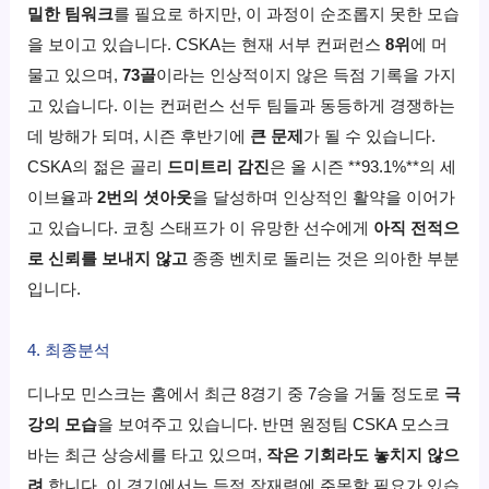
밀한 팀워크
를 필요로 하지만, 이 과정이 순조롭지 못한 모습
을 보이고 있습니다. CSKA는 현재 서부 컨퍼런스
8위
에 머
물고 있으며,
73골
이라는 인상적이지 않은 득점 기록을 가지
고 있습니다. 이는 컨퍼런스 선두 팀들과 동등하게 경쟁하는
데 방해가 되며, 시즌 후반기에
큰 문제
가 될 수 있습니다.
CSKA의 젊은 골리
드미트리 감진
은 올 시즌 **93.1%**의 세
이브율과
2번의 셧아웃
을 달성하며 인상적인 활약을 이어가
고 있습니다. 코칭 스태프가 이 유망한 선수에게
아직 전적으
로 신뢰를 보내지 않고
종종 벤치로 돌리는 것은 의아한 부분
입니다.
4. 최종분석
디나모 민스크는 홈에서 최근 8경기 중 7승을 거둘 정도로
극
강의 모습
을 보여주고 있습니다. 반면 원정팀 CSKA 모스크
바는 최근 상승세를 타고 있으며,
작은 기회라도 놓치지 않으
려
합니다. 이 경기에서는 득점 잠재력에 주목할 필요가 있습