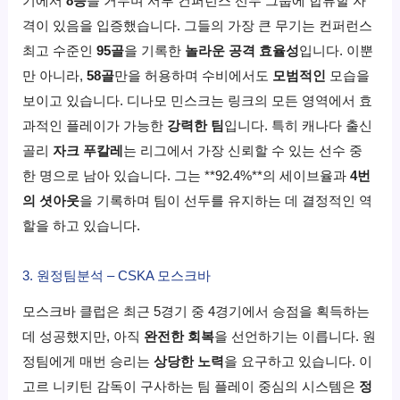
기에서
8승
을 거두며 서부 컨퍼런스 선두 그룹에 합류할 자
격이 있음을 입증했습니다. 그들의 가장 큰 무기는 컨퍼런스
최고 수준인
95골
을 기록한
놀라운 공격 효율성
입니다. 이뿐
만 아니라,
58골
만을 허용하며 수비에서도
모범적인
모습을
보이고 있습니다. 디나모 민스크는 링크의 모든 영역에서 효
과적인 플레이가 가능한
강력한 팀
입니다. 특히 캐나다 출신
골리
자크 푸칼레
는 리그에서 가장 신뢰할 수 있는 선수 중
한 명으로 남아 있습니다. 그는 **92.4%**의 세이브율과
4번
의 셧아웃
을 기록하며 팀이 선두를 유지하는 데 결정적인 역
할을 하고 있습니다.
3. 원정팀분석 – CSKA 모스크바
모스크바 클럽은 최근 5경기 중 4경기에서 승점을 획득하는
데 성공했지만, 아직
완전한 회복
을 선언하기는 이릅니다. 원
정팀에게 매번 승리는
상당한 노력
을 요구하고 있습니다. 이
고르 니키틴 감독이 구사하는 팀 플레이 중심의 시스템은
정