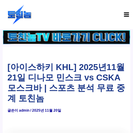
콘
Ma
텐
Me
츠
로
건
너
뛰
기
[아이스하키 KHL] 2025년11월
21일 디나모 민스크 vs CSKA
모스크바 | 스포츠 분석 무료 중
계 토친놈
글쓴이
admin
/
2025년 11월 20일