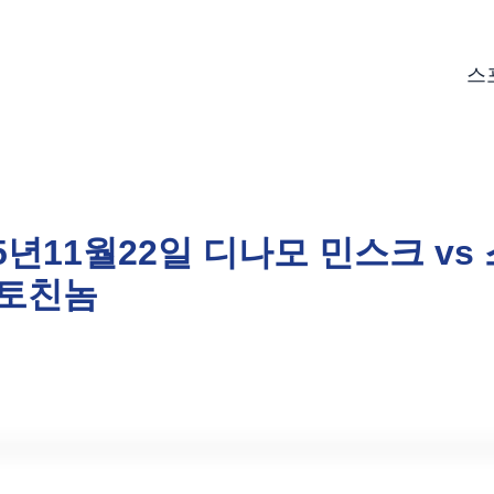
스
25년11월22일 디나모 민스크 v
 토친놈