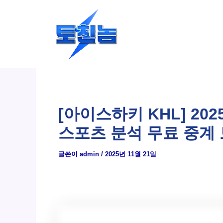
콘
텐
츠
로
건
너
뛰
[아이스하키 KHL] 20
기
스포츠 분석 무료 중계
글쓴이
admin
/
2025년 11월 21일