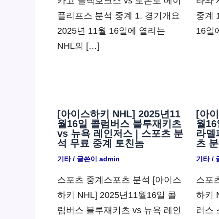
카고 블랙호크스 vs 토론토 메이
타와 
플리프스 분석 중계 1. 경기개요
중계 
2025년 11월 16일에 열리는
16일
NHL의 […]
[아이스하키 NHL] 2025년11
[아이
월16일 콜럼버스 블루재키츠
월16
vs 뉴욕 레인저스 | 스포츠 분
라델
석 무료 중계 토친놈
츠 
기타
/ 글쓴이
admin
기타
/
스포츠 중계스포츠 분석 [아이스
스포츠
하키 NHL] 2025년11월16일 콜
하키 N
럼버스 블루재키츠 vs 뉴욕 레인
러스 