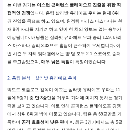
는 이번 경기는
이스턴 콘퍼런스 플레이오프 진출을 위한 직
접적인 경쟁
입니다. 홈팀 살라밧
유라예프 우파
는 현재 8위
권 진입을 목표로 하고 있으며, 원정팀 바리스 아스타나는 현
재 8위 자리를 지키려 하고 있어 한 치의 양보도 없는 승부가
예상됩니다. 배당률은 살라밧
유라예프 우파
승리 1.99, 바리
스 아스타나 승리 3.33으로 홈팀이 근소하게 우세합니다. 이
번 시즌 두 차례 맞대결에서는 양 팀 모두 2-1 스코어로 승패
를 주고받았으며,
매우 낮은 득점
이 특징이었습니다.
2. 홈팀 분석 – 살라밧
유라예프 우파
빅토르 코즐로프 감독이 이끄는 살라밧
유라예프 우파
는 11
월에 9경기 중
단 3승
만을 거두며 기대에 미치지 못하는 경기
력을 보이고 있습니다. 이로 인해 콘퍼런스 플레이오프 경쟁
에서 상위 8위권 밖에 머물고 있습니다. 팀은 총 69골만을 기
록하며
공격 효율성이 낮은 편
이며, 최근 3경기에서도 총 5골