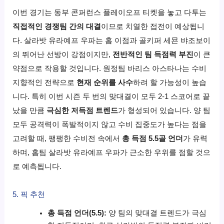
이번 경기는 동부 콘퍼런스 플레이오프 티켓을 놓고 다투는
직접적인 경쟁팀 간의 대결
이므로 치열한 접전이 예상됩니
다. 살라밧
유라예프 우파
는 홈 이점과 골키퍼 세묜 뱌조보이
의 뛰어난 선방이 강점이지만,
전반적인 팀 득점력 부진
이 큰
약점으로 작용할 것입니다. 원정팀 바리스 아스타나는 수비
지향적인 전략으로
현재 순위를 사수
하려 할 가능성이 높습
니다. 특히 이번 시즌 두 번의 맞대결이 모두 2-1 스코어로 끝
났을 만큼
극심한 저득점 트렌드
가 형성되어 있습니다. 양 팀
모두 공격력이 폭발적이지 않고 수비 집중도가 높다는 점을
고려할 때, 팽팽한 수비전 속에서
총 득점 5.5골 언더
가 유력
하며, 홈팀 살라밧
유라예프 우파
가 근소한 우위를 점할 것으
로 예측됩니다.
5. 픽 추천
총 득점 언더(5.5):
양 팀의 맞대결 트렌드가 극심