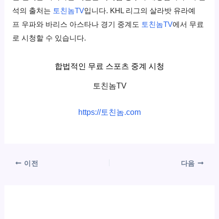
석의 출처는
토친놈TV
입니다. KHL 리그의 살라밧
유라예
프 우파
와 바리스 아스타나 경기 중계도
토친놈TV
에서 무료
로 시청할 수 있습니다.
합법적인 무료 스포츠 중계 시청
토친놈TV
https://토친놈.com
이전
다음