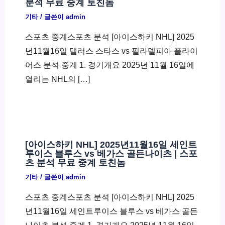
분석 무료 중계 토친놈
기타
/ 글쓴이
admin
스포츠 중계스포츠 분석 [아이스하키 NHL] 2025
년11월16일 댈러스 스타스 vs 필라델피아 플라이
어스 분석 중계 1. 경기개요 2025년 11월 16일에
열리는 NHL의 […]
[아이스하키 NHL] 2025년11월16일 세인트
루이스 블루스 vs 베가스 골든나이츠 | 스포
츠 분석 무료 중계 토친놈
기타
/ 글쓴이
admin
스포츠 중계스포츠 분석 [아이스하키 NHL] 2025
년11월16일 세인트루이스 블루스 vs 베가스 골든
나이츠 분석 중계 1. 경기개요 2025년 11월 16일