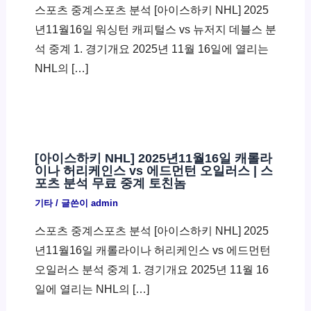
스포츠 중계스포츠 분석 [아이스하키 NHL] 2025
년11월16일 워싱턴 캐피털스 vs 뉴저지 데블스 분
석 중계 1. 경기개요 2025년 11월 16일에 열리는
NHL의 […]
[아이스하키 NHL] 2025년11월16일 캐롤라
이나 허리케인스 vs 에드먼턴 오일러스 | 스
포츠 분석 무료 중계 토친놈
기타
/ 글쓴이
admin
스포츠 중계스포츠 분석 [아이스하키 NHL] 2025
년11월16일 캐롤라이나 허리케인스 vs 에드먼턴
오일러스 분석 중계 1. 경기개요 2025년 11월 16
일에 열리는 NHL의 […]