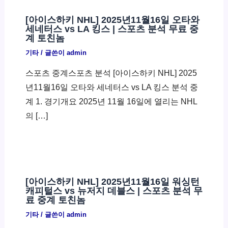
[아이스하키 NHL] 2025년11월16일 오타와
세네터스 vs LA 킹스 | 스포츠 분석 무료 중
계 토친놈
기타
/ 글쓴이
admin
스포츠 중계스포츠 분석 [아이스하키 NHL] 2025
년11월16일 오타와 세네터스 vs LA 킹스 분석 중
계 1. 경기개요 2025년 11월 16일에 열리는 NHL
의 […]
[아이스하키 NHL] 2025년11월16일 워싱턴
캐피털스 vs 뉴저지 데블스 | 스포츠 분석 무
료 중계 토친놈
기타
/ 글쓴이
admin