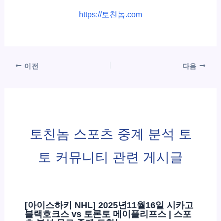
https://토친놈.com
이전
다음
토친놈 스포츠 중계 분석 토
토 커뮤니티 관련 게시글
[아이스하키 NHL] 2025년11월16일 시카고
블랙호크스 vs 토론토 메이플리프스 | 스포