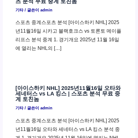
츠 분석 무료 중계 토친놈
기타
/ 글쓴이
admin
스포츠 중계스포츠 분석 [아이스하키 NHL] 2025
년11월16일 시카고 블랙호크스 vs 토론토 메이플
리프스 분석 중계 1. 경기개요 2025년 11월 16일
에 열리는 NHL의 […]
[아이스하키 NHL] 2025년11월16일 오타와
세네터스 vs LA 킹스 | 스포츠 분석 무료 중
계 토친놈
기타
/ 글쓴이
admin
스포츠 중계스포츠 분석 [아이스하키 NHL] 2025
년11월16일 오타와 세네터스 vs LA 킹스 분석 중
계 1. 경기개요 2025년 11월 16일에 열리는 NHL