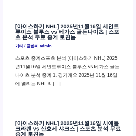
[아이스하키 NHL] 2025년11월16일 세인트
루이스 블루스 vs 베가스 골든나이츠 | 스포
츠 분석 무료 중계 토친놈
기타
/ 글쓴이
admin
스포츠 중계스포츠 분석 [아이스하키 NHL] 2025
년11월16일 세인트루이스 블루스 vs 베가스 골든
나이츠 분석 중계 1. 경기개요 2025년 11월 16일
에 열리는 NHL의 […]
[아이스하키 NHL] 2025년11월16일 시애틀
크라켄 vs 산호세 샤크스 | 스포츠 분석 무료
중계 토친놈