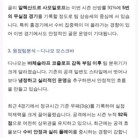
골리
알렉산드르 사모일로프
는 이번 시즌 선방률 91%에
5번
의 무실점 경기
를 기록할 정도로 팀 상승세의 중심에 서 있습
니다. 특히 홈경기에서 수비 집중력이 더 올라가는 경향이 있
어 이번 경기에서도 안정적인 골문 운영이 기대됩니다.
3. 원정팀분석 – 디나모 모스크바
디나모는
뱌체슬라프 코즐로프 감독 부임 이후
팀 분위기가
크게 달라졌습니다. 기존의 공격 일변도 스타일에서 벗어나
보다
냉정하고 실리적인 운영
을 추구하면서 안정적인 흐름
을 만들고 있습니다.
최근 4경기에서 정규시간 기준 무패(3승)를 기록하며 실점
억제력을 크게 끌어올렸습니다. 공격에서는 시즌 누적
92득
점
으로 여전히 상위권을 유지하고 있으나, 최근에는 공격 효
율보다
수비 안정과 실리 플레이
를 중시하는 경향이 강합니