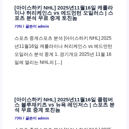
[아이스하키 NHL] 2025년11월16일 캐롤라
이나 허리케인스 vs 에드먼턴 오일러스 | 스
포츠 분석 무료 중계 토친놈
기타
/ 글쓴이
admin
스포츠 중계스포츠 분석 [아이스하키 NHL] 2025
년11월16일 캐롤라이나 허리케인스 vs 에드먼턴
오일러스 분석 중계 1. 경기개요 2025년 11월 16
일에 열리는 NHL의 […]
[아이스하키 NHL] 2025년11월16일 콜럼버
스 블루재키츠 vs 뉴욕 레인저스 | 스포츠 분
석 무료 중계 토친놈
기타
/ 글쓴이
admin