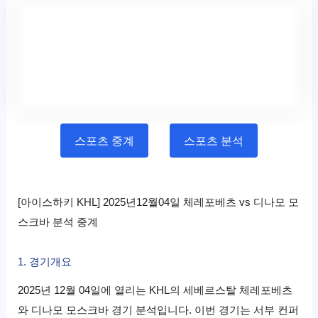
스포츠 중계
스포츠 분석
[아이스하키 KHL] 2025년12월04일 체레포베츠 vs 디나모 모
스크바 분석 중계
1. 경기개요
2025년 12월 04일에 열리는 KHL의 세베르스탈 체레포베츠
와 디나모 모스크바 경기 분석입니다. 이번 경기는 서부 컨퍼