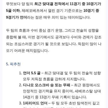
무엇보다 양 팀의
최근 맞대결 전적에서 11경기 중 10경기가
5골 이하
, 체레포베츠에서 열린 경기 기준으로는
10경기 중
9경기가 언더
라는 점은 매우 의미 있는 데이터입니다.
두 팀의 흐름과 수비 중심 경기 운영, 그리고 전술의 성향을
종합해 볼 때, 이번 경기에서도 공격보다 수비와 견제가 강조
되는 조심스러운 경기가 될 것으로 보입니다. 득점이 많이 나
오기 어려운 매치업입니다.
5. 픽추천
언더 5.5 골
– 최근 맞대결 및 두 팀의 전술적 성향
모두 저득점 흐름을 강하게 지지합니다.
디나모 모스크바 승 또는 무패
– 최근 원정에서도
안정적인 경기력을 유지 중이며, 세베르스탈 상대
14경기 중 13경기 무패 기록이 있습니다.
1피리어드 언더
– 두 팀 모두 초반 탐색전이 길고