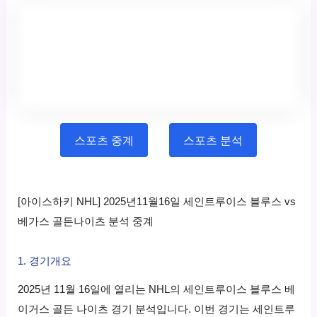
스포츠 중계
스포츠 분석
[아이스하키 NHL] 2025년11월16일 세인트루이스 블루스 vs
베가스 골든나이츠 분석 중계
1. 경기개요
2025년 11월 16일에 열리는 NHL의 세인트루이스 블루스 베
이거스 골든 나이츠 경기 분석입니다. 이번 경기는 세인트루