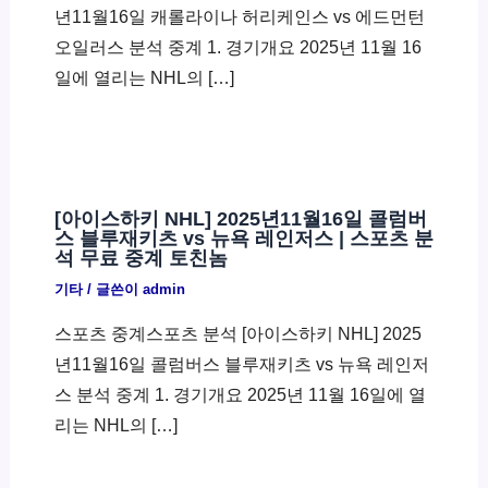
년11월16일 캐롤라이나 허리케인스 vs 에드먼턴
오일러스 분석 중계 1. 경기개요 2025년 11월 16
일에 열리는 NHL의 […]
[아이스하키 NHL] 2025년11월16일 콜럼버
스 블루재키츠 vs 뉴욕 레인저스 | 스포츠 분
석 무료 중계 토친놈
기타
/ 글쓴이
admin
스포츠 중계스포츠 분석 [아이스하키 NHL] 2025
년11월16일 콜럼버스 블루재키츠 vs 뉴욕 레인저
스 분석 중계 1. 경기개요 2025년 11월 16일에 열
리는 NHL의 […]