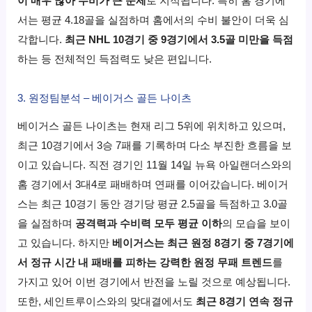
이 매우 많아 수비가 큰 문제
로 지적됩니다. 특히 홈 경기에
서는 평균 4.18골을 실점하며 홈에서의 수비 불안이 더욱 심
각합니다.
최근 NHL 10경기 중 9경기에서 3.5골 미만을 득점
하는 등 전체적인 득점력도 낮은 편입니다.
3. 원정팀분석 – 베이거스 골든 나이츠
베이거스 골든 나이츠는 현재 리그 5위에 위치하고 있으며,
최근 10경기에서 3승 7패를 기록하며 다소 부진한 흐름을 보
이고 있습니다. 직전 경기인 11월 14일 뉴욕 아일랜더스와의
홈 경기에서 3대4로 패배하며 연패를 이어갔습니다. 베이거
스는 최근 10경기 동안 경기당 평균 2.5골을 득점하고 3.0골
을 실점하며
공격력과 수비력 모두 평균 이하
의 모습을 보이
고 있습니다. 하지만
베이거스는 최근 원정 8경기 중 7경기에
서 정규 시간 내 패배를 피하는 강력한 원정 무패 트렌드
를
가지고 있어 이번 경기에서 반전을 노릴 것으로 예상됩니다.
또한, 세인트루이스와의 맞대결에서도
최근 8경기 연속 정규