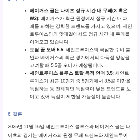
베이거스 골든 나이츠 정규 시간 내 무패(X 혹은
W2)
: 베이거스가 최근 원정에서 정규 시간 내 패
배를 피하는 강력한 트렌드를 가지고 있으며, 세인
트루이스와의 맞대결에서도 정규 시간 내 무패를
이어오고 있습니다.
토탈 골 오버 5.5
: 세인트루이스의 극심한 수비 불
안과 베이거스의 최근 경기에서의 다득점 양상을
고려할 때 5.5골 오버가 예상됩니다.
세인트루이스 블루스 토탈 득점 언더 3.5
: 세인트
루이스가 최근 10경기 중 9경기에서 3.5골 미만을
득점하는 등 전체적인 득점력이 낮은 트렌드를 보
이고 있어 득점이 제한될 가능성이 높습니다.
6. 결론
2025년 11월 16일 세인트루이스 블루스와 베이거스 골든 나
이츠의 경기는 베이거스의 원정 무패 트렌드와 세인트루이