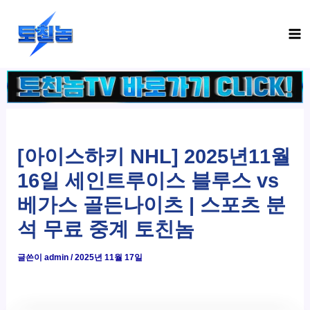
콘
Ma
텐
Me
츠
로
건
너
뛰
기
[아이스하키 NHL] 2025년11월
16일 세인트루이스 블루스 vs
베가스 골든나이츠 | 스포츠 분
석 무료 중계 토친놈
글쓴이
admin
/
2025년 11월 17일