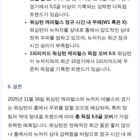
경기에서 5.5골 이상이 기록되는 강력한 다득점
트렌드가 있습니다.
워싱턴 캐피털스 정규 시간 내 무패(W1 혹은 X)
:
워싱턴이 뉴저지를 상대로 홈에서 압도적인 상대
전적 우위를 점하고 있으며, 뉴저지는 최근 정규
시간 승리가 부족합니다.
1피리어드 워싱턴 캐피털스 득점 오버 0.5
: 워싱턴
이 뉴저지와의 최근 10경기에서 1피리어드에 꾸
준히 득점을 기록한 트렌드가 있습니다.
6. 결론
2025년 11월 16일 워싱턴 캐피털스와 뉴저지 데블스의 경기
는 워싱턴이 홈에서 우위를 점할 것으로 예상되며, 특히 양
팀의 역대 맞대결 트렌드에 따라
총 득점 5.5골 오버
가 가장
유력한 예측입니다. 워싱턴은 전체적인 최근 폼은 좋지 않으
나 홈에서의 뉴저지 상대 강력함을 바탕으로 정규 시간 내 패