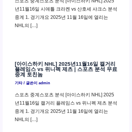
스포츠 중계스포츠 분석 [아이스하키 NHL] 2025
년11월16일 시애틀 크라켄 vs 산호세 샤크스 분석
중계 1. 경기개요 2025년 11월 16일에 열리는
NHL의 […]
[아이스하키 NHL] 2025년11월16일 캘거리
플레임스 vs 위니펙 제츠 | 스포츠 분석 무료
중계 토친놈
기타
/ 글쓴이
admin
스포츠 중계스포츠 분석 [아이스하키 NHL] 2025
년11월16일 캘거리 플레임스 vs 위니펙 제츠 분석
중계 1. 경기개요 2025년 11월 16일에 열리는
NHL의 […]