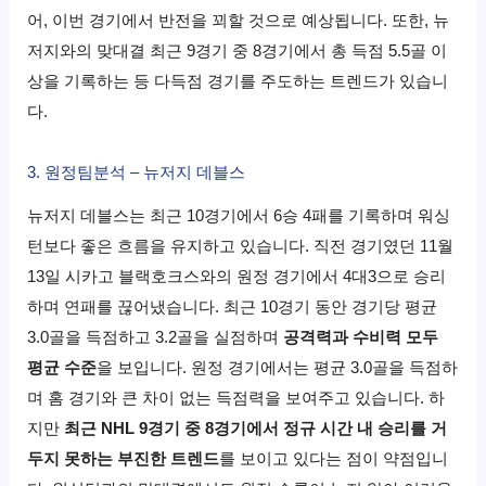
어, 이번 경기에서 반전을 꾀할 것으로 예상됩니다. 또한, 뉴
저지와의 맞대결 최근 9경기 중 8경기에서 총 득점 5.5골 이
상을 기록하는 등 다득점 경기를 주도하는 트렌드가 있습니
다.
3. 원정팀분석 – 뉴저지 데블스
뉴저지 데블스는 최근 10경기에서 6승 4패를 기록하며 워싱
턴보다 좋은 흐름을 유지하고 있습니다. 직전 경기였던 11월
13일 시카고 블랙호크스와의 원정 경기에서 4대3으로 승리
하며 연패를 끊어냈습니다. 최근 10경기 동안 경기당 평균
3.0골을 득점하고 3.2골을 실점하며
공격력과 수비력 모두
평균 수준
을 보입니다. 원정 경기에서는 평균 3.0골을 득점하
며 홈 경기와 큰 차이 없는 득점력을 보여주고 있습니다. 하
지만
최근 NHL 9경기 중 8경기에서 정규 시간 내 승리를 거
두지 못하는 부진한 트렌드
를 보이고 있다는 점이 약점입니