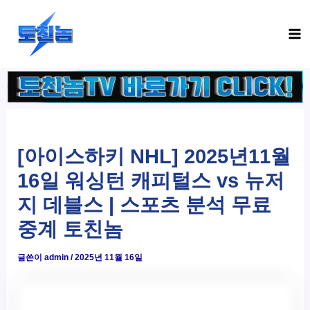
콘
Ma
텐
Me
츠
로
건
너
뛰
기
[아이스하키 NHL] 2025년11월
16일 워싱턴 캐피털스 vs 뉴저
지 데블스 | 스포츠 분석 무료
중계 토친놈
글쓴이
admin
/
2025년 11월 16일