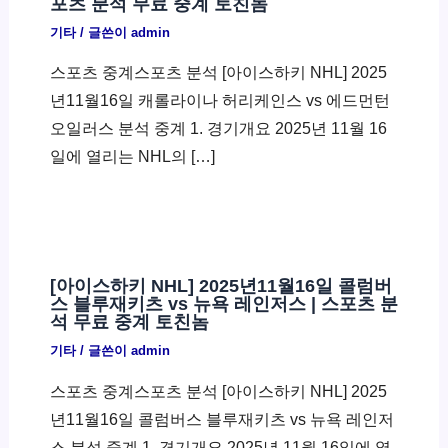
포츠 분석 무료 중계 토친놈
기타
/ 글쓴이
admin
스포츠 중계스포츠 분석 [아이스하키 NHL] 2025
년11월16일 캐롤라이나 허리케인스 vs 에드먼턴
오일러스 분석 중계 1. 경기개요 2025년 11월 16
일에 열리는 NHL의 […]
[아이스하키 NHL] 2025년11월16일 콜럼버
스 블루재키츠 vs 뉴욕 레인저스 | 스포츠 분
석 무료 중계 토친놈
기타
/ 글쓴이
admin
스포츠 중계스포츠 분석 [아이스하키 NHL] 2025
년11월16일 콜럼버스 블루재키츠 vs 뉴욕 레인저
스 분석 중계 1. 경기개요 2025년 11월 16일에 열