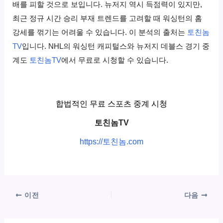
배를 피할 것으로 보입니다. 뉴저지 역시 득점력이 있지만,
최근 정규 시간 승리 부재 트렌드를 고려할 때 워싱턴의 홈
강세를 꺾기는 어려울 수 있습니다. 이 분석의 출처는
토친놈
TV
입니다. NHL의 워싱턴 캐피털스와 뉴저지 데블스 경기 중
계도
토친놈TV
에서 무료로 시청할 수 있습니다.
합법적인 무료 스포츠 중계 시청
토친놈TV
https://토친놈.com
이전
다음