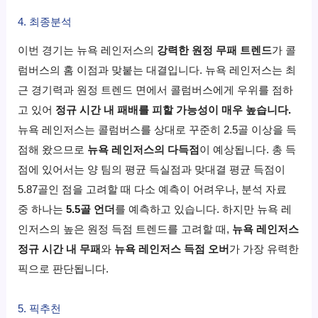
4. 최종분석
이번 경기는 뉴욕 레인저스의
강력한 원정 무패 트렌드
가 콜
럼버스의 홈 이점과 맞붙는 대결입니다. 뉴욕 레인저스는 최
근 경기력과 원정 트렌드 면에서 콜럼버스에게 우위를 점하
고 있어
정규 시간 내 패배를 피할 가능성이 매우 높습니다.
뉴욕 레인저스는 콜럼버스를 상대로 꾸준히 2.5골 이상을 득
점해 왔으므로
뉴욕 레인저스의 다득점
이 예상됩니다. 총 득
점에 있어서는 양 팀의 평균 득실점과 맞대결 평균 득점이
5.87골인 점을 고려할 때 다소 예측이 어려우나, 분석 자료
중 하나는
5.5골 언더
를 예측하고 있습니다. 하지만 뉴욕 레
인저스의 높은 원정 득점 트렌드를 고려할 때,
뉴욕 레인저스
정규 시간 내 무패
와
뉴욕 레인저스 득점 오버
가 가장 유력한
픽으로 판단됩니다.
5. 픽추천