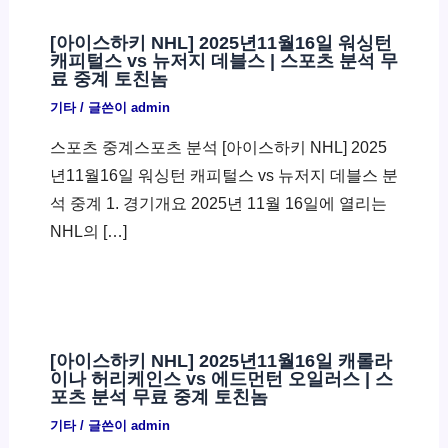
[아이스하키 NHL] 2025년11월16일 워싱턴
캐피털스 vs 뉴저지 데블스 | 스포츠 분석 무
료 중계 토친놈
기타
/ 글쓴이
admin
스포츠 중계스포츠 분석 [아이스하키 NHL] 2025
년11월16일 워싱턴 캐피털스 vs 뉴저지 데블스 분
석 중계 1. 경기개요 2025년 11월 16일에 열리는
NHL의 […]
[아이스하키 NHL] 2025년11월16일 캐롤라
이나 허리케인스 vs 에드먼턴 오일러스 | 스
포츠 분석 무료 중계 토친놈
기타
/ 글쓴이
admin