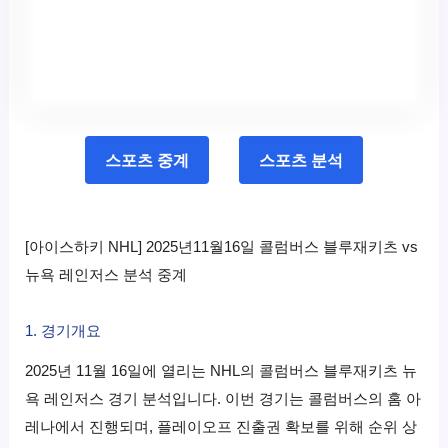
스포츠 중계
스포츠 분석
[아이스하키 NHL] 2025년11월16일 콜럼버스 블루재키츠 vs
뉴욕 레인저스 분석 중계
1. 경기개요
2025년 11월 16일에 열리는 NHL의 콜럼버스 블루재키츠 뉴
욕 레인저스 경기 분석입니다. 이번 경기는 콜럼버스의 홈 아
레나에서 진행되며, 플레이오프 진출권 확보를 위해 순위 상