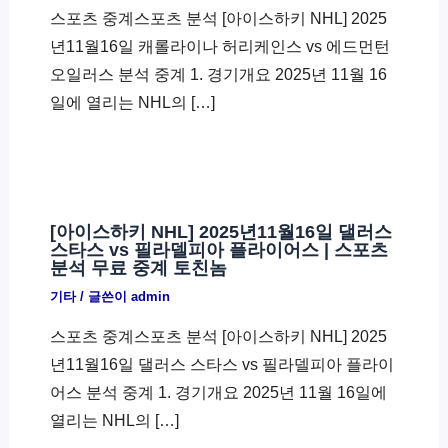
스포츠 중계스포츠 분석 [아이스하키 NHL] 2025
년11월16일 캐롤라이나 허리케인스 vs 에드먼턴
오일러스 분석 중계 1. 경기개요 2025년 11월 16
일에 열리는 NHL의 […]
[아이스하키 NHL] 2025년11월16일 댈러스
스타스 vs 필라델피아 플라이어스 | 스포츠
분석 무료 중계 토친놈
기타
/ 글쓴이
admin
스포츠 중계스포츠 분석 [아이스하키 NHL] 2025
년11월16일 댈러스 스타스 vs 필라델피아 플라이
어스 분석 중계 1. 경기개요 2025년 11월 16일에
열리는 NHL의 […]