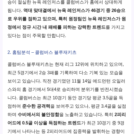
승이 절실한 뉴욕 레인저스를 콜럼버스가 홈에서 상대하게
됩니다.
역대 맞대결에서 뉴욕 레인저스가 46경기 중 26승으
로 우위를 점하고 있으며, 특히 원정팀인 뉴욕 레인저스가 원
정에서 정규 시간 내 패배를 피하는 강력한 트렌드
를 가지고
있다는 점이 주목할 만합니다.
2. 홈팀분석 – 콜럼버스 블루재키츠
콜럼버스 블루재키츠는 현재 리그 12위에 위치하고 있으며,
최근 5경기에서 2승 3패를 기록하며 다소 기복 있는 모습을
보이고 있습니다. 직전 경기였던 11월 14일 에드먼턴 오일러
스와의 홈 경기에서 5대4로 승리하며 분위기를 반전시켰습
니다. 콜럼버스는 최근 10경기 동안 경기당 평균 3.5골을 득
점하며
준수한 공격력
을 보여주고 있으나, 평균 3.4골을 실점
하며
수비에서의 불안정함
을 노출하고 있습니다. 특히
2피리
어드에 0.5골 이상을 득점하는 트렌드
가 최근 10경기 중 9경
기에서 나타나는 등 2피리어드에 집중력을 발휘하는 경향이