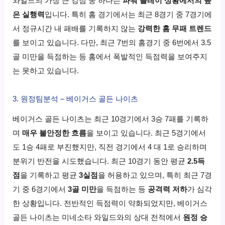
와일드의 가장 큰 강점 중 하나는
파워 플레이 상황에서의 높
은 실행력
입니다. 특히 홈 경기에서는 최근 8경기 중 7경기에
서 정규시간 내 패배를 기록하지 않는
강력한 홈 무패 트렌드
를 보이고 있습니다. 다만, 최근 7번의 홈경기 중 6번에서 3.5
골 미만을 득점하는 등 홈에서 폭발적인 득점력을 보여주지
는 못하고 있습니다.
3. 원정팀분석 – 베이거스 골든 나이츠
베이거스 골든 나이츠는 최근 10경기에서 3승 7패를 기록하
며
매우 불안정한 흐름
을 보이고 있습니다. 최근 5경기에서
도 1승 4패로 부진했지만, 직전 경기에서 4 대 1로 승리하며
분위기 반전을 시도했습니다. 최근 10경기 동안 평균
2.5득
점
을 기록하고 평균
3실점
을 허용하고 있으며, 특히 최근 7경
기 중 6경기에서
3골 미만
을 득점하는 등
공격력 저하
가 심각
한 상황입니다. 전반적인 득점력이 약화되었지만, 베이거스
골든 나이츠는 미네소타 와일드와의 상대 전적에서
원정 승