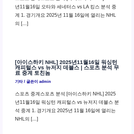
년11월16일 오타와 세네터스 vs LA 킹스 분석 중
계 1. 경기개요 2025년 11월 16일에 열리는 NHL
의 […]
[아이스하키 NHL] 2025년11월16일 워싱턴
캐피털스 vs 뉴저지 데블스 | 스포츠 분석 무
료 중계 토친놈
기타
/ 글쓴이
admin
스포츠 중계스포츠 분석 [아이스하키 NHL] 2025
년11월16일 워싱턴 캐피털스 vs 뉴저지 데블스 분
석 중계 1. 경기개요 2025년 11월 16일에 열리는
NHL의 […]