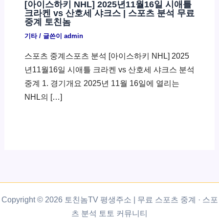
[아이스하키 NHL] 2025년11월16일 시애틀
크라켄 vs 산호세 샤크스 | 스포츠 분석 무료
중계 토친놈
기타
/ 글쓴이
admin
스포츠 중계스포츠 분석 [아이스하키 NHL] 2025
년11월16일 시애틀 크라켄 vs 산호세 샤크스 분석
중계 1. 경기개요 2025년 11월 16일에 열리는
NHL의 […]
Copyright © 2026 토친놈TV 평생주소 | 무료 스포츠 중계 · 스포
츠 분석 토토 커뮤니티