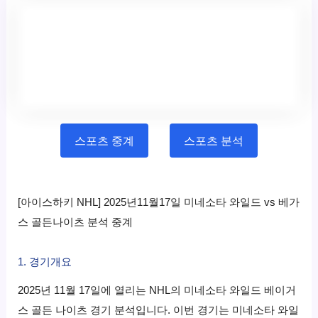
스포츠 중계
스포츠 분석
[아이스하키 NHL] 2025년11월17일 미네소타 와일드 vs 베가
스 골든나이츠 분석 중계
1. 경기개요
2025년 11월 17일에 열리는 NHL의 미네소타 와일드 베이거
스 골든 나이츠 경기 분석입니다. 이번 경기는 미네소타 와일