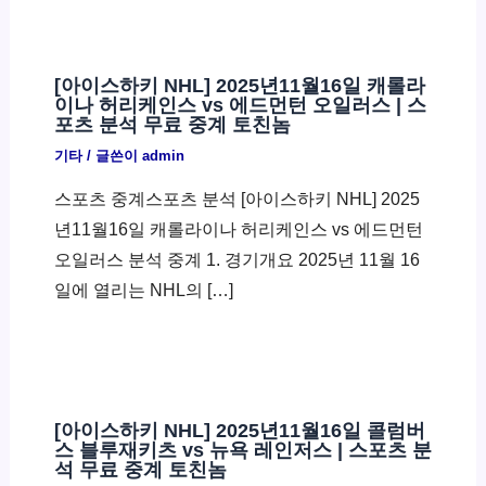
[아이스하키 NHL] 2025년11월16일 캐롤라
이나 허리케인스 vs 에드먼턴 오일러스 | 스
포츠 분석 무료 중계 토친놈
기타
/ 글쓴이
admin
스포츠 중계스포츠 분석 [아이스하키 NHL] 2025
년11월16일 캐롤라이나 허리케인스 vs 에드먼턴
오일러스 분석 중계 1. 경기개요 2025년 11월 16
일에 열리는 NHL의 […]
[아이스하키 NHL] 2025년11월16일 콜럼버
스 블루재키츠 vs 뉴욕 레인저스 | 스포츠 분
석 무료 중계 토친놈