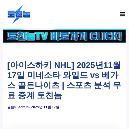
콘
Ma
텐
Me
츠
로
건
너
뛰
기
[아이스하키 NHL] 2025년11월
17일 미네소타 와일드 vs 베가
스 골든나이츠 | 스포츠 분석 무
료 중계 토친놈
글쓴이
admin
/
2025년 11월 17일