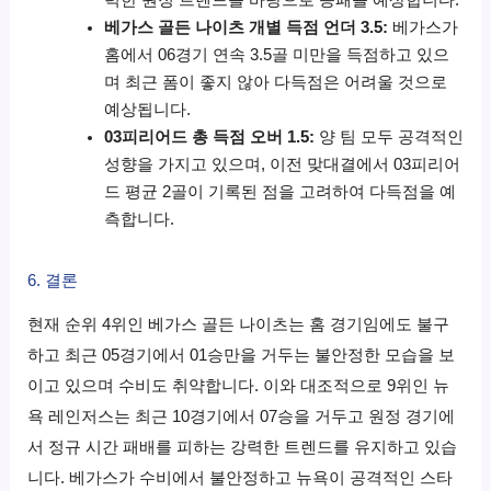
베가스
골든 나이츠 개별 득점 언더 3.5:
베가스
가
홈에서 06경기 연속 3.5골 미만을 득점하고 있으
며 최근 폼이 좋지 않아 다득점은 어려울 것으로
예상됩니다.
03피리어드 총 득점 오버 1.5:
양 팀 모두 공격적인
성향을 가지고 있으며, 이전 맞대결에서 03피리어
드 평균 2골이 기록된 점을 고려하여 다득점을 예
측합니다.
6. 결론
현재 순위 4위인
베가스
골든 나이츠는 홈 경기임에도 불구
하고 최근 05경기에서 01승만을 거두는 불안정한 모습을 보
이고 있으며 수비도 취약합니다. 이와 대조적으로 9위인 뉴
욕 레인저스는 최근 10경기에서 07승을 거두고 원정 경기에
서 정규 시간 패배를 피하는 강력한 트렌드를 유지하고 있습
니다.
베가스
가 수비에서 불안정하고 뉴욕이 공격적인 스타