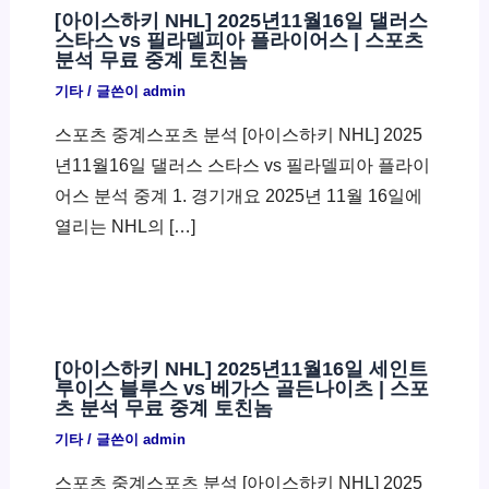
[아이스하키 NHL] 2025년11월16일 댈러스
스타스 vs 필라델피아 플라이어스 | 스포츠
분석 무료 중계 토친놈
기타
/ 글쓴이
admin
스포츠 중계스포츠 분석 [아이스하키 NHL] 2025
년11월16일 댈러스 스타스 vs 필라델피아 플라이
어스 분석 중계 1. 경기개요 2025년 11월 16일에
열리는 NHL의 […]
[아이스하키 NHL] 2025년11월16일 세인트
루이스 블루스 vs 베가스 골든나이츠 | 스포
츠 분석 무료 중계 토친놈
기타
/ 글쓴이
admin
스포츠 중계스포츠 분석 [아이스하키 NHL] 2025