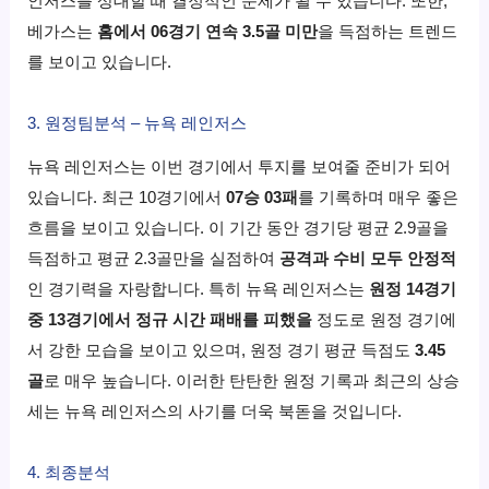
인저스를 상대할 때 결정적인 문제가 될 수 있습니다. 또한,
베가스
는
홈에서 06경기 연속 3.5골 미만
을 득점하는 트렌드
를 보이고 있습니다.
3. 원정팀분석 – 뉴욕 레인저스
뉴욕 레인저스는 이번 경기에서 투지를 보여줄 준비가 되어
있습니다. 최근 10경기에서
07승 03패
를 기록하며 매우 좋은
흐름을 보이고 있습니다. 이 기간 동안 경기당 평균 2.9골을
득점하고 평균 2.3골만을 실점하여
공격과 수비 모두 안정적
인 경기력을 자랑합니다. 특히 뉴욕 레인저스는
원정 14경기
중 13경기에서 정규 시간 패배를 피했을
정도로 원정 경기에
서 강한 모습을 보이고 있으며, 원정 경기 평균 득점도
3.45
골
로 매우 높습니다. 이러한 탄탄한 원정 기록과 최근의 상승
세는 뉴욕 레인저스의 사기를 더욱 북돋을 것입니다.
4. 최종분석