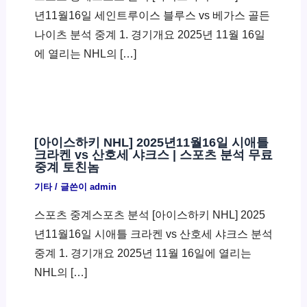
년11월16일 세인트루이스 블루스 vs 베가스 골든
나이츠 분석 중계 1. 경기개요 2025년 11월 16일
에 열리는 NHL의 […]
[아이스하키 NHL] 2025년11월16일 시애틀
크라켄 vs 산호세 샤크스 | 스포츠 분석 무료
중계 토친놈
기타
/ 글쓴이
admin
스포츠 중계스포츠 분석 [아이스하키 NHL] 2025
년11월16일 시애틀 크라켄 vs 산호세 샤크스 분석
중계 1. 경기개요 2025년 11월 16일에 열리는
NHL의 […]