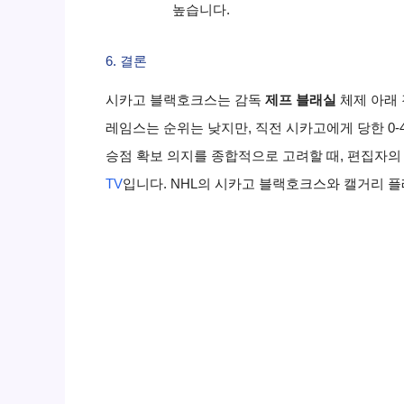
높습니다.
6. 결론
시카고 블랙호크스는 감독
제프 블래실
체제 아래
레임스는 순위는 낮지만, 직전 시카고에게 당한 0-
승점 확보 의지를 종합적으로 고려할 때, 편집자의
TV
입니다. NHL의 시카고 블랙호크스와 캘거리 