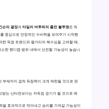
킨슨의 결장
과
타일러 버투찌의 출전 불투명
은 득
를 중심으로 안정적인 수비력을 보여주기 시작했
불과한 득점 트렌드와 캘거리의 복수심을 고려할 때,
소한 핸디캡 범위 내에서 선전할 가능성이 높습니
들의 부재까지 겹쳐 득점력이 크게 제한될 것으로 판
주고받는 난타전보다는 저득점 경기가 될 것으로 예
격력을 효과적으로 막아내고 승리를 가져갈 가능성이