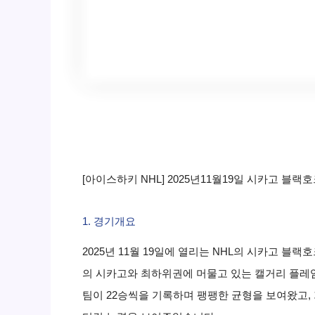
[아이스하키 NHL] 2025년11월19일 시카고 블랙
1. 경기개요
2025년 11월 19일에 열리는 NHL의 시카고 
의 시카고와 최하위권에 머물고 있는 캘거리 플레임
팀이 22승씩을 기록하며 팽팽한 균형을 보여왔고, 