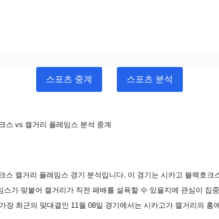
스포츠 중계
스포츠 분석
호크스 vs 캘거리 플레임스 분석 중계
블랙호크스 캘거리 플레임스 경기 분석입니다. 이 경기는 시카고 블랙호
스가 맞붙어 캘거리가 직전 패배를 설욕할 수 있을지에 관심이 집중
가장 최근의 맞대결인 11월 08일 경기에서는 시카고가 캘거리의 홈