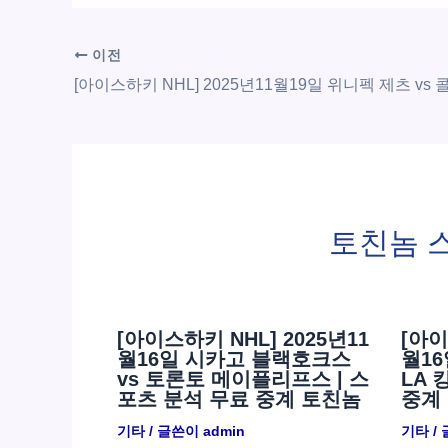
이전
토친놈 
[아이스하키 NHL] 2025년11
[아이
월16일 시카고 블랙호크스
월16
vs 토론토 메이플리프스 | 스
LA 
포츠 분석 무료 중계 토친놈
중계
기타
/ 글쓴이
admin
기타
/