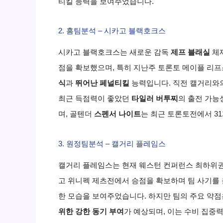
티킬 능력을 보여주었습니다.
2. 홈팀분석 – 시카고 블랙호크스
시카고 블랙호크스는 새로운 감독
제프 블래실
체제
점을 확보했으며, 특히 지난주 토론토 메이플 리프
식
과
뛰어난 페널티킬
능력입니다. 직전 캘거리와의
최근 득점력이 좋았던
타일러 버투찌
의 출전 가능
며, 골텐더
스펜서 나이트
는 최근 토론토전에서 3
3. 원정팀분석 – 캘거리 플레임스
캘거리 플레임스는 현재 웨스턴 컨퍼런스 최하위
고 위니펙 제츠전에서 승점을 확보하며 팀 사기를
한 모습을 보여주었습니다. 하지만 팀의 주요 약
위한 강한 동기 부여
가 예상되며, 이는 수비 집중