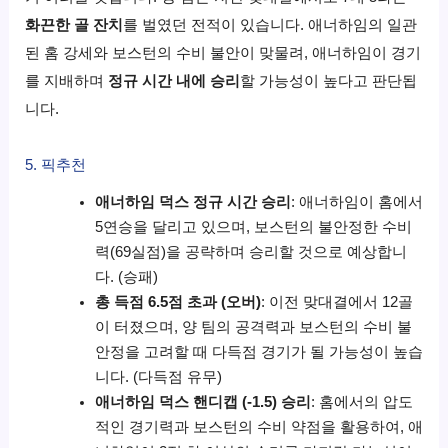
화끈한 골 잔치
를 벌였던 전적이 있습니다. 애너하임의 일관
된 홈 강세와 보스턴의 수비 불안이 맞물려, 애너하임이 경기
를 지배하며
정규 시간 내에 승리
할 가능성이 높다고 판단됩
니다.
5. 픽추천
애너하임 덕스 정규 시간 승리
: 애너하임이 홈에서
5연승을 달리고 있으며, 보스턴의 불안정한 수비
력(69실점)을 공략하며 승리할 것으로 예상합니
다. (승패)
총 득점 6.5점 초과 (오버)
: 이전 맞대결에서 12골
이 터졌으며, 양 팀의 공격력과 보스턴의 수비 불
안정을 고려할 때 다득점 경기가 될 가능성이 높습
니다. (다득점 유무)
애너하임 덕스 핸디캡 (-1.5) 승리
: 홈에서의 압도
적인 경기력과 보스턴의 수비 약점을 활용하여, 애