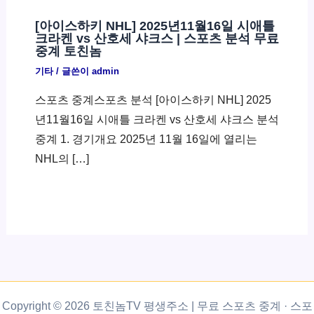
[아이스하키 NHL] 2025년11월16일 시애틀
크라켄 vs 산호세 샤크스 | 스포츠 분석 무료
중계 토친놈
기타
/ 글쓴이
admin
스포츠 중계스포츠 분석 [아이스하키 NHL] 2025
년11월16일 시애틀 크라켄 vs 산호세 샤크스 분석
중계 1. 경기개요 2025년 11월 16일에 열리는
NHL의 […]
Copyright © 2026 토친놈TV 평생주소 | 무료 스포츠 중계 · 스포