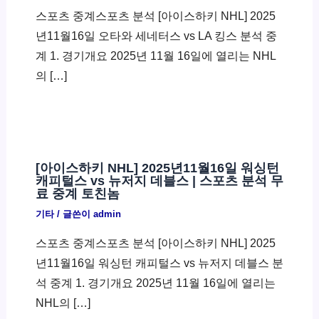
스포츠 중계스포츠 분석 [아이스하키 NHL] 2025
년11월16일 오타와 세네터스 vs LA 킹스 분석 중
계 1. 경기개요 2025년 11월 16일에 열리는 NHL
의 […]
[아이스하키 NHL] 2025년11월16일 워싱턴
캐피털스 vs 뉴저지 데블스 | 스포츠 분석 무
료 중계 토친놈
기타
/ 글쓴이
admin
스포츠 중계스포츠 분석 [아이스하키 NHL] 2025
년11월16일 워싱턴 캐피털스 vs 뉴저지 데블스 분
석 중계 1. 경기개요 2025년 11월 16일에 열리는
NHL의 […]