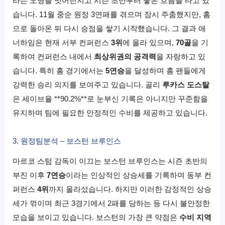
라는 오명을 벗어던지고 시즌 초반부터 좋은 흐름을 타고 있
습니다. 11월 중순 원정 3연패를 겪으며 잠시 주춤했지만, 홈
으로 돌아온 뒤 다시 승점을 쌓기 시작했습니다. 그 결과 애
너하임은 현재 서부 컨퍼런스
3위
에 올라 있으며,
70골
을 기
록하여 컨퍼런스 내에서
최상위권의 공격력
을 자랑하고 있
습니다. 특히 홈 경기에서는
5연승
을 달성하며 홈 팬들에게
강력한 승리 의지를 보여주고 있습니다. 골리
루카스 도스탈
은 세이브율 **90.2%**로 눈부신 기록은 아니지만 꾸준함을
유지하며 팀에 필요한 안정적인 수비를 제공하고 있습니다.
3. 원정팀분석 – 보스턴 브루인스
마르코 스텀 감독이 이끄는 보스턴 브루인스는 시즌 초반의
부진 이후
7연승
이라는 인상적인 상승세를 기록하며 동부 컨
퍼런스
4위
까지 올라섰습니다. 하지만 이러한 감정적인 상승
세가 꺾이며 최근 3경기에서 2패를 당하는 등 다시 불안정한
모습을 보이고 있습니다. 보스턴의 가장 큰 약점은
수비 지역