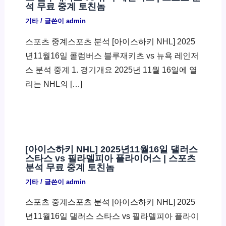
석 무료 중계 토친놈
기타
/ 글쓴이
admin
스포츠 중계스포츠 분석 [아이스하키 NHL] 2025
년11월16일 콜럼버스 블루재키츠 vs 뉴욕 레인저
스 분석 중계 1. 경기개요 2025년 11월 16일에 열
리는 NHL의 […]
[아이스하키 NHL] 2025년11월16일 댈러스
스타스 vs 필라델피아 플라이어스 | 스포츠
분석 무료 중계 토친놈
기타
/ 글쓴이
admin
스포츠 중계스포츠 분석 [아이스하키 NHL] 2025
년11월16일 댈러스 스타스 vs 필라델피아 플라이