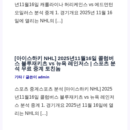
년11월16일 캐롤라이나 허리케인스 vs 에드먼턴
오일러스 분석 중계 1. 경기개요 2025년 11월 16
일에 열리는 NHL의 […]
[아이스하키 NHL] 2025년11월16일 콜럼버
스 블루재키츠 vs 뉴욕 레인저스 | 스포츠 분
석 무료 중계 토친놈
기타
/ 글쓴이
admin
스포츠 중계스포츠 분석 [아이스하키 NHL] 2025
년11월16일 콜럼버스 블루재키츠 vs 뉴욕 레인저
스 분석 중계 1. 경기개요 2025년 11월 16일에 열
리는 NHL의 […]