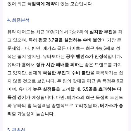
있어 최근
득점력에 제약
이 있는 모습입니다.
4. 최종분석
유타
매머드
는 최근 10경기에서 2승 8패의
심각한 부진
을 겪
고 있으며, 특히
평균 3.7골을 실점하는 수비 불안
이 가장 큰
문제입니다. 반면,
베가스
골든 나이츠는 최근 4승 6패로 성
적은 좋지 않지만, 유타보다는
공수 밸런스가 안정적
입니다.
유타가 홈에서
정규 시간 패배를 피하는
좋은 트렌드를 가지
고 있지만, 현재의
극심한 부진
과
수비 불안
을 극복하기는 쉽
지 않을 것으로 보입니다. 두 팀의 맞대결 평균 총 득점은 6골
이며, 유타의
높은 실점률
을 고려할 때,
5.5골을 초과하는 다
득점 경기
가 예상됩니다. 다만,
베가스
의 최근 득점력 트렌드
와 유타의 홈 득점력을 종합적으로 고려했을 때,
베가스
가 승
리
할 가능성이 높습니다.
5. 픽추천