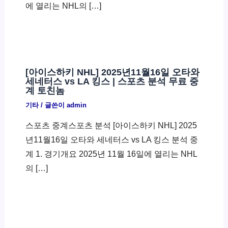
에 열리는 NHL의 […]
[아이스하키 NHL] 2025년11월16일 오타와
세네터스 vs LA 킹스 | 스포츠 분석 무료 중
계 토친놈
기타
/ 글쓴이
admin
스포츠 중계스포츠 분석 [아이스하키 NHL] 2025
년11월16일 오타와 세네터스 vs LA 킹스 분석 중
계 1. 경기개요 2025년 11월 16일에 열리는 NHL
의 […]