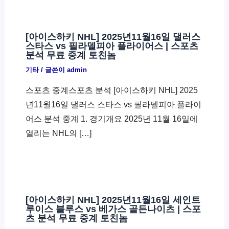
[아이스하키 NHL] 2025년11월16일 댈러스
스타스 vs 필라델피아 플라이어스 | 스포츠
분석 무료 중계 토친놈
기타
/ 글쓴이
admin
스포츠 중계스포츠 분석 [아이스하키 NHL] 2025
년11월16일 댈러스 스타스 vs 필라델피아 플라이
어스 분석 중계 1. 경기개요 2025년 11월 16일에
열리는 NHL의 […]
[아이스하키 NHL] 2025년11월16일 세인트
루이스 블루스 vs 베가스 골든나이츠 | 스포
츠 분석 무료 중계 토친놈