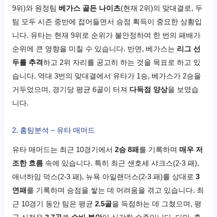
9위)와 원정팀
베가스
골든 나이츠
(현재 2위)의 맞대결로, 두
팀 모두 시즌 중반에 접어들면서 승점 획득이 중요한 상황입
니다. 유타는 현재 9위로 순위가 불안정하여 한 번의 패배가
순위에 큰 영향을 미칠 수 있습니다. 반면,
베가스
는
리그 선
두를 추격
하고 2위 자리를 공고히 하는 것을 목표로 하고 있
습니다. 역대 3번의 맞대결에서 유타가 1승,
베가스
가 2승을
거두었으며, 경기당 평균 6골이 터져
다득점 양상
을 보였습
니다.
2. 홈팀분석 – 유타
매머드
유타
매머드
는 최근 10경기에서
2승 8패
를 기록하며
매우 저
조한 흐름
속에 있습니다. 특히 최근 샌호세 샤크스(2-3 패),
애너하임 덕스(2-3 패), 뉴욕 아일랜더스(2-3 패)를 상대로
3
연패
를 기록하며 승점을 쌓는 데 어려움을 겪고 있습니다. 최
근 10경기 동안 팀은 평균
2.5골
을 득점하는 데 그쳤으며, 평