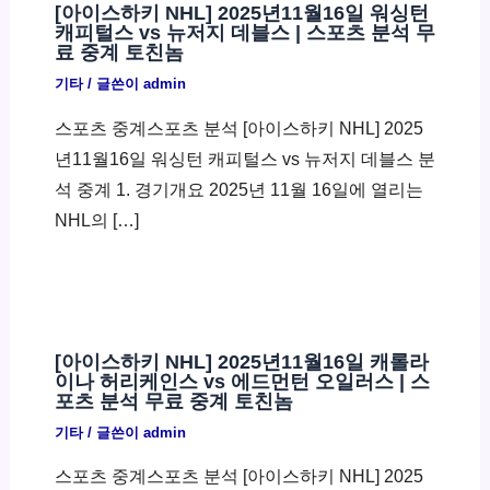
[아이스하키 NHL] 2025년11월16일 워싱턴
캐피털스 vs 뉴저지 데블스 | 스포츠 분석 무
료 중계 토친놈
기타
/ 글쓴이
admin
스포츠 중계스포츠 분석 [아이스하키 NHL] 2025
년11월16일 워싱턴 캐피털스 vs 뉴저지 데블스 분
석 중계 1. 경기개요 2025년 11월 16일에 열리는
NHL의 […]
[아이스하키 NHL] 2025년11월16일 캐롤라
이나 허리케인스 vs 에드먼턴 오일러스 | 스
포츠 분석 무료 중계 토친놈
기타
/ 글쓴이
admin
스포츠 중계스포츠 분석 [아이스하키 NHL] 2025