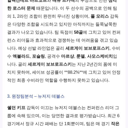
알렉산데르 바르코프
와
매튜 트카척
의 부상으로 인한
심각
한 로스터 문제
때문입니다. 이 두 선수의 공백으로 인해 팀
의 1, 2라인 조합이 완전히 무너진 상황이며,
폴 모리스
감독
은 다양한 조합을 시도하고 있지만 아직까지는 들쭉날쭉한
결과가 나오고 있습니다. 팀 득점이
58골
에 그치고 있어 컨퍼
런스 리더들과 효과적으로 경쟁하는 데 어려움을 겪고 있습
니다. 예상 선발 라인업은 골리
세르게이 보브로프스키
, 수비
수
엑블라드
,
포슬링
, 공격수
마르샹
,
룬델
,
사모스케비치
입
니다. 골리
세르게이 보브로프스키
는 지난 2년간의 폼에 미
치지 못하며, 세이브 성공률이 **88.2%**에 그치고 있어 안정
적인 최종 수비라인 역할을 수행하지 못하고 있습니다.
3. 원정팀분석 – 뉴저지 데블스
쉘던 키프
감독이 이끄는 뉴저지 데블스는 컨퍼런스 리더 그
룹에 속해 있으며, 이는 당연한 결과로 평가받습니다. 최근 6
경기에서 정규 시간 패배는 단 1회뿐이며, 팀은 매 경기
작은