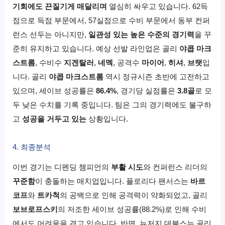
기회에도 끈질기게 매달리며
열심히 싸우고 있습니다. 62득
점으로 득점 부문에서, 57실점으로 수비 부문에서 동부 컨퍼
런스 선두는 아니지만,
일관성 있는 높은 수준의 경기력
을 꾸
준히 유지하고 있습니다. 예상 선발 라인업은 골리
야콥 마크
스트롬
, 수비수
지겐탈러
,
네멕
, 공격수
마이어
,
히셔
,
브랫
입
니다. 골리
야콥 마크스트롬
역시 정규시즌 초반에 고전하고
있으며, 세이브 성공률은
86.4%
, 경기당 실점률은
3.8골
로 모
두 낮은 수치를 기록 중입니다. 팀은 그의 경기력에도 불구하
고
성공을 거두고 있는
상황입니다.
4. 최종분석
이번 경기는 디펜딩 챔피언의
부활 시도
와 컨퍼런스 리더의
꾸준함
이 충돌하는 매치업입니다. 플로리다 팬서스는
바르
코프
와
트카척
의 공백으로 인해 공격력이 약화되었고, 골리
보브로프스키
의 저조한 세이브 성공률(88.2%)로 인해 수비
에서도 어려움을 겪고 있습니다. 반면, 뉴저지 데블스는 골리