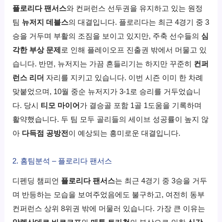
플로리다 팬서스
와 컨퍼런스 선두권을 유지하고 있는 원정
팀
뉴저지 데블스
의 대결입니다. 플로리다는 최근 4경기 중 3
승을 거두며 부활의 조짐을 보이고 있지만, 주축 선수들의
심
각한 부상 문제
로 인해 플레이오프 진출권 밖에서 머물고 있
습니다. 반면, 뉴저지는 가끔 흔들리기는 하지만 꾸준히
컨퍼
런스 리더
자리를 지키고 있습니다. 이번 시즌 이미 한 차례
맞붙었으며, 10월 중순 뉴저지가 3-1로 승리를 거두었습니
다. 당시
티모 마이어
가 결승골 포함 1골 1도움을 기록하며
활약했습니다. 두 팀 모두 골리들의 세이브 성공률이 높지 않
아
다득점 공방전
이 예상되는 흥미로운 대결입니다.
2. 홈팀분석 – 플로리다 팬서스
디펜딩 챔피언
플로리다 팬서스
는 최근 4경기 중 3승을 거두
며 반등하는 모습을 보여주었음에도 불구하고, 여전히 동부
컨퍼런스 상위 8위권 밖에 머물러 있습니다. 가장 큰 이유는