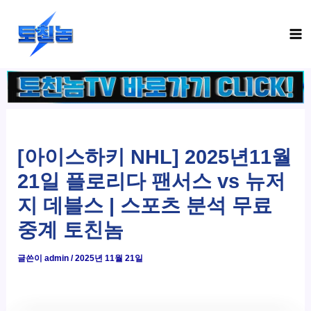
콘
Ma
텐
Me
츠
로
건
너
뛰
기
[아이스하키 NHL] 2025년11월
21일 플로리다 팬서스 vs 뉴저
지 데블스 | 스포츠 분석 무료
중계 토친놈
글쓴이
admin
/
2025년 11월 21일