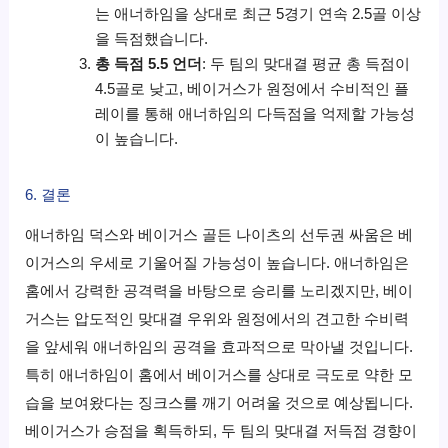
는 애너하임을 상대로 최근 5경기 연속 2.5골 이상
을 득점했습니다.
총 득점 5.5 언더
: 두 팀의 맞대결 평균 총 득점이
4.5골로 낮고, 베이거스가 원정에서 수비적인 플
레이를 통해 애너하임의 다득점을 억제할 가능성
이 높습니다.
6. 결론
애너하임 덕스와 베이거스 골든 나이츠의 선두권 싸움은 베
이거스의 우세로 기울어질 가능성이 높습니다. 애너하임은
홈에서 강력한 공격력을 바탕으로 승리를 노리겠지만, 베이
거스는 압도적인 맞대결 우위와 원정에서의 견고한 수비력
을 앞세워 애너하임의 공격을 효과적으로 막아낼 것입니다.
특히 애너하임이 홈에서 베이거스를 상대로 극도로 약한 모
습을 보여왔다는 징크스를 깨기 어려울 것으로 예상됩니다.
베이거스가 승점을 획득하되, 두 팀의 맞대결 저득점 경향이