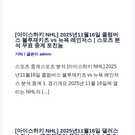
[아이스하키 NHL] 2025년11월16일 콜럼버
스 블루재키츠 vs 뉴욕 레인저스 | 스포츠 분
석 무료 중계 토친놈
기타
/ 글쓴이
admin
스포츠 중계스포츠 분석 [아이스하키 NHL] 2025
년11월16일 콜럼버스 블루재키츠 vs 뉴욕 레인저
스 분석 중계 1. 경기개요 2025년 11월 16일에 열
리는 NHL의 […]
[아이스하키 NHL] 2025년11월16일 댈러스