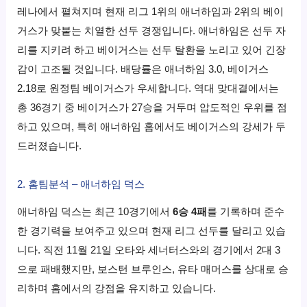
레나에서 펼쳐지며 현재 리그 1위의 애너하임과 2위의 베이
거스가 맞붙는 치열한 선두 경쟁입니다. 애너하임은 선두 자
리를 지키려 하고 베이거스는 선두 탈환을 노리고 있어 긴장
감이 고조될 것입니다. 배당률은 애너하임 3.0, 베이거스
2.18로 원정팀 베이거스가 우세합니다. 역대 맞대결에서는
총 36경기 중 베이거스가 27승을 거두며 압도적인 우위를 점
하고 있으며, 특히 애너하임 홈에서도 베이거스의 강세가 두
드러졌습니다.
2. 홈팀분석 – 애너하임 덕스
애너하임 덕스는 최근 10경기에서
6승 4패
를 기록하며 준수
한 경기력을 보여주고 있으며 현재 리그 선두를 달리고 있습
니다. 직전 11월 21일 오타와 세너터스와의 경기에서 2대 3
으로 패배했지만, 보스턴 브루인스, 유타 매머스를 상대로 승
리하며 홈에서의 강점을 유지하고 있습니다.