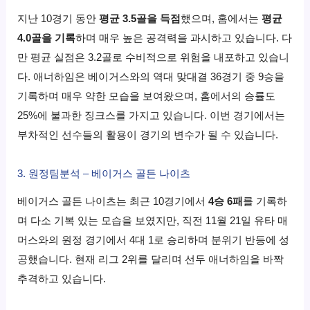
지난 10경기 동안
평균 3.5골을 득점
했으며, 홈에서는
평균
4.0골을 기록
하며 매우 높은 공격력을 과시하고 있습니다. 다
만 평균 실점은 3.2골로 수비적으로 위험을 내포하고 있습니
다. 애너하임은 베이거스와의 역대 맞대결 36경기 중 9승을
기록하며 매우 약한 모습을 보여왔으며, 홈에서의 승률도
25%에 불과한 징크스를 가지고 있습니다. 이번 경기에서는
부차적인 선수들의 활용이 경기의 변수가 될 수 있습니다.
3. 원정팀분석 – 베이거스 골든 나이츠
베이거스 골든 나이츠는 최근 10경기에서
4승 6패
를 기록하
며 다소 기복 있는 모습을 보였지만, 직전 11월 21일 유타 매
머스와의 원정 경기에서 4대 1로 승리하며 분위기 반등에 성
공했습니다. 현재 리그 2위를 달리며 선두 애너하임을 바짝
추격하고 있습니다.