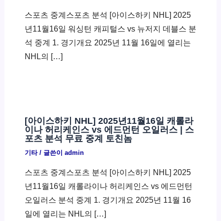
스포츠 중계스포츠 분석 [아이스하키 NHL] 2025
년11월16일 워싱턴 캐피털스 vs 뉴저지 데블스 분
석 중계 1. 경기개요 2025년 11월 16일에 열리는
NHL의 […]
[아이스하키 NHL] 2025년11월16일 캐롤라
이나 허리케인스 vs 에드먼턴 오일러스 | 스
포츠 분석 무료 중계 토친놈
기타
/ 글쓴이
admin
스포츠 중계스포츠 분석 [아이스하키 NHL] 2025
년11월16일 캐롤라이나 허리케인스 vs 에드먼턴
오일러스 분석 중계 1. 경기개요 2025년 11월 16
일에 열리는 NHL의 […]