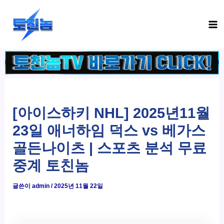
콘
Ma
텐
Me
츠
로
건
너
뛰
기
[아이스하키 NHL] 2025년11월
23일 애너하임 덕스 vs 베가스
골든나이츠 | 스포츠 분석 무료
중계 토친놈
글쓴이
admin
/
2025년 11월 22일