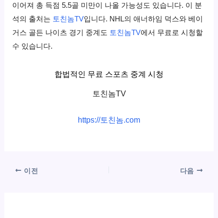
이어져 총 득점 5.5골 미만이 나올 가능성도 있습니다. 이 분
석의 출처는
토친놈TV
입니다. NHL의 애너하임 덕스와 베이
거스 골든 나이츠 경기 중계도
토친놈TV
에서 무료로 시청할
수 있습니다.
합법적인 무료 스포츠 중계 시청
토친놈TV
https://토친놈.com
이전
다음