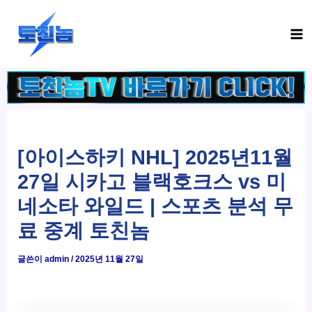
콘
Ma
텐
Me
츠
로
건
너
뛰
기
[아이스하키 NHL] 2025년11월
27일 시카고 블랙호크스 vs 미
네소타 와일드 | 스포츠 분석 무
료 중계 토친놈
글쓴이
admin
/
2025년 11월 27일