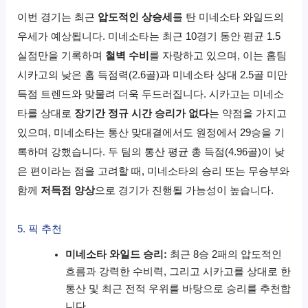
이번 경기는 최근
압도적인 상승세
를 탄 미네소타 와일드의
우세가 예상됩니다. 미네소타는 최근 10경기 동안 평균 1.5
실점만을 기록하며
철벽 수비
를 자랑하고 있으며, 이는 홈팀
시카고의 낮은 홈 득점력(2.6골)과 미네소타 상대 2.5골 미만
득점 트렌드와 맞물려 더욱 두드러집니다. 시카고는 미네소
타를 상대로
장기간 정규 시간 승리가 없다
는 약점을 가지고
있으며, 미네소타는 통산 맞대결에서도 원정에서 29승을 기
록하며 강했습니다. 두 팀의 통산 평균 총 득점(4.96골)이 낮
은 편이라는 점을 고려할 때, 미네소타의 승리 또는 무승부와
함께
저득점 양상
으로 경기가 진행될 가능성이 높습니다.
5. 픽 추천
미네소타 와일드 승리:
최근 8승 2패의 압도적인
흐름과 강력한 수비력, 그리고 시카고를 상대로 한
통산 및 최근 전적 우위를 바탕으로 승리를 추천합
니다.