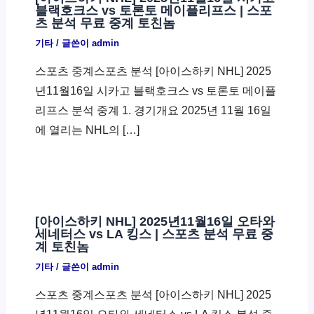
블랙호크스 vs 토론토 메이플리프스 | 스포
츠 분석 무료 중계 토친놈
기타
/ 글쓴이
admin
스포츠 중계스포츠 분석 [아이스하키 NHL] 2025
년11월16일 시카고 블랙호크스 vs 토론토 메이플
리프스 분석 중계 1. 경기개요 2025년 11월 16일
에 열리는 NHL의 […]
[아이스하키 NHL] 2025년11월16일 오타와
세네터스 vs LA 킹스 | 스포츠 분석 무료 중
계 토친놈
기타
/ 글쓴이
admin
스포츠 중계스포츠 분석 [아이스하키 NHL] 2025