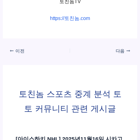
토친놈TV
https://토친놈.com
이전
다음
토친놈 스포츠 중계 분석 토
토 커뮤니티 관련 게시글
[아이스하키 NHL] 2025년11월16일 시카고