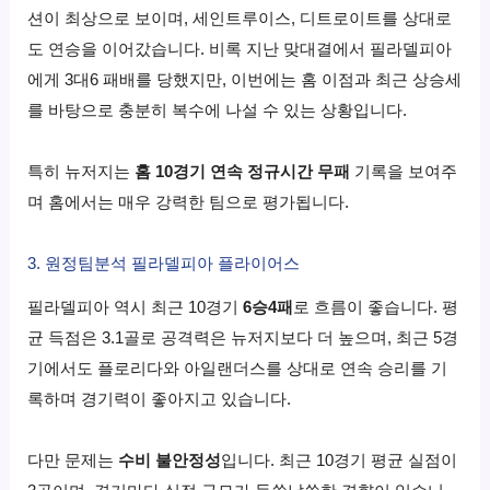
션이 최상으로 보이며, 세인트루이스, 디트로이트를 상대로
도 연승을 이어갔습니다. 비록 지난 맞대결에서 필라델피아
에게 3대6 패배를 당했지만, 이번에는 홈 이점과 최근 상승세
를 바탕으로 충분히 복수에 나설 수 있는 상황입니다.
특히 뉴저지는
홈 10경기 연속 정규시간 무패
기록을 보여주
며 홈에서는 매우 강력한 팀으로 평가됩니다.
3. 원정팀분석 필라델피아 플라이어스
필라델피아 역시 최근 10경기
6승4패
로 흐름이 좋습니다. 평
균 득점은 3.1골로 공격력은 뉴저지보다 더 높으며, 최근 5경
기에서도 플로리다와 아일랜더스를 상대로 연속 승리를 기
록하며 경기력이 좋아지고 있습니다.
다만 문제는
수비 불안정성
입니다. 최근 10경기 평균 실점이