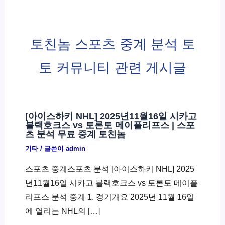
토친놈 스포츠 중계 분석 토
토 커뮤니티 관련 게시글
[아이스하키 NHL] 2025년11월16일 시카고
블랙호크스 vs 토론토 메이플리프스 | 스포
츠 분석 무료 중계 토친놈
기타
/ 글쓴이
admin
스포츠 중계스포츠 분석 [아이스하키 NHL] 2025
년11월16일 시카고 블랙호크스 vs 토론토 메이플
리프스 분석 중계 1. 경기개요 2025년 11월 16일
에 열리는 NHL의 […]