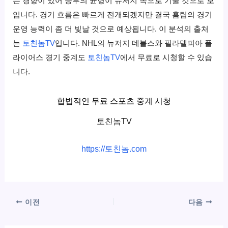
는 경향이 있어 승부의 균형이 뉴저지 쪽으로 기울 것으로 보
입니다. 경기 흐름은 빠르게 전개되겠지만 결국 홈팀의 경기
운영 능력이 좀 더 빛날 것으로 예상됩니다. 이 분석의 출처
는
토친놈TV
입니다. NHL의 뉴저지 데블스와 필라델피아 플
라이어스 경기 중계도
토친놈TV
에서 무료로 시청할 수 있습
니다.
합법적인 무료 스포츠 중계 시청
토친놈TV
https://토친놈.com
이전
다음