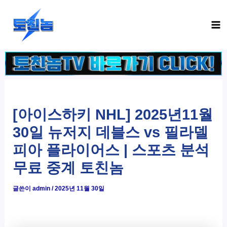
콘
Ma
텐
Me
츠
로
건
너
뛰
기
[아이스하키 NHL] 2025년11월
30일 뉴저지 데블스 vs 필라델
피아 플라이어스 | 스포츠 분석
무료 중계 토친놈
글쓴이
admin
/
2025년 11월 30일