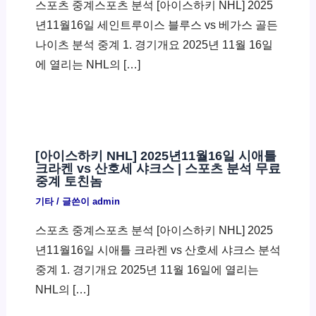
스포츠 중계스포츠 분석 [아이스하키 NHL] 2025
년11월16일 세인트루이스 블루스 vs 베가스 골든
나이츠 분석 중계 1. 경기개요 2025년 11월 16일
에 열리는 NHL의 […]
[아이스하키 NHL] 2025년11월16일 시애틀
크라켄 vs 산호세 샤크스 | 스포츠 분석 무료
중계 토친놈
기타
/ 글쓴이
admin
스포츠 중계스포츠 분석 [아이스하키 NHL] 2025
년11월16일 시애틀 크라켄 vs 산호세 샤크스 분석
중계 1. 경기개요 2025년 11월 16일에 열리는
NHL의 […]