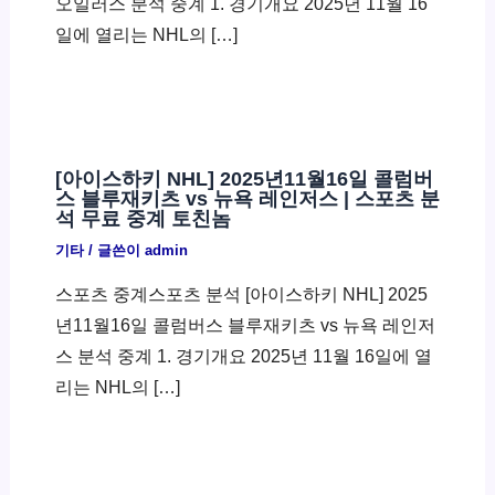
오일러스 분석 중계 1. 경기개요 2025년 11월 16
일에 열리는 NHL의 […]
[아이스하키 NHL] 2025년11월16일 콜럼버
스 블루재키츠 vs 뉴욕 레인저스 | 스포츠 분
석 무료 중계 토친놈
기타
/ 글쓴이
admin
스포츠 중계스포츠 분석 [아이스하키 NHL] 2025
년11월16일 콜럼버스 블루재키츠 vs 뉴욕 레인저
스 분석 중계 1. 경기개요 2025년 11월 16일에 열
리는 NHL의 […]