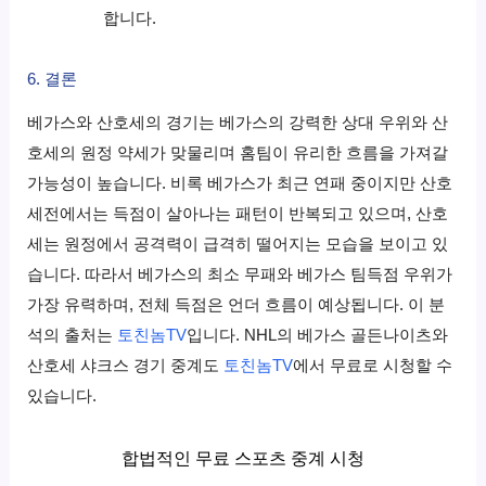
합니다.
6. 결론
베가스와
산호세
의 경기는 베가스의 강력한 상대 우위와
산
호세
의 원정 약세가 맞물리며 홈팀이 유리한 흐름을 가져갈
가능성이 높습니다. 비록 베가스가 최근 연패 중이지만
산호
세
전에서는 득점이 살아나는 패턴이 반복되고 있으며,
산호
세
는 원정에서 공격력이 급격히 떨어지는 모습을 보이고 있
습니다. 따라서 베가스의 최소 무패와 베가스 팀득점 우위가
가장 유력하며, 전체 득점은 언더 흐름이 예상됩니다. 이 분
석의 출처는
토친놈TV
입니다. NHL의 베가스 골든나이츠와
산호세
샤크스 경기 중계도
토친놈TV
에서 무료로 시청할 수
있습니다.
합법적인 무료 스포츠 중계 시청