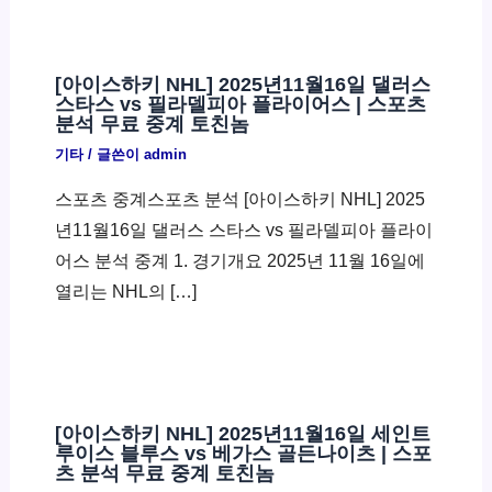
[아이스하키 NHL] 2025년11월16일 댈러스
스타스 vs 필라델피아 플라이어스 | 스포츠
분석 무료 중계 토친놈
기타
/ 글쓴이
admin
스포츠 중계스포츠 분석 [아이스하키 NHL] 2025
년11월16일 댈러스 스타스 vs 필라델피아 플라이
어스 분석 중계 1. 경기개요 2025년 11월 16일에
열리는 NHL의 […]
[아이스하키 NHL] 2025년11월16일 세인트
루이스 블루스 vs 베가스 골든나이츠 | 스포
츠 분석 무료 중계 토친놈