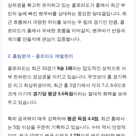
상위권을 확고히 유지하고 있는 콜로라도가 홈에서 최근 부
진의 늪에 빠진 밴쿠버를 상대하는 중요한 맞대결입니다. 최
근 흐름에서 극명한 차이를 보이는 두 팀의 경기인 만큼, 콜
로라도가 홈에서 우세한 흐름을 이어갈지, 밴쿠버가 반등의
계기를 만들지에 관심이 집중됩니다.
2. 홈팀분석 – 콜로라도 애벌랜치
콜로라도는 최근 10경기
9승 1패
라는 압도적인 성적으로 서
부 컨퍼런스 정상권을 지키고 있습니다. 무엇보다 홈 경기력
은 리그 최상위권이며, 최근 홈 2경기에서 각각 7-2, 6-0으로
크게 이기며
경기당 평균 5.5득점
이라는 절대적 화력을 보여
주고 있습니다.
특히 공격력이 매우 강력하여
평균 득점 4.4점
, 최근 홈에서
는 5점 이상을 꾸준히 기록하고 있습니다. 수비 역시 안정적
이며, 최근 10경기 평균 실점은
1.7점
으로 매우 탄탄한 밸런