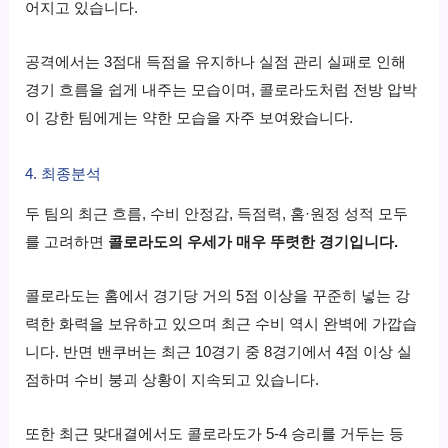
어지고 있습니다.
공격에서는 3점대 득점을 유지하나 실점 관리 실패로 인해
경기 흐름을 쉽게 내주는 모습이며, 콜로라도처럼 전방 압박
이 강한 팀에게는 약한 모습을 자주 보여왔습니다.
4. 최종분석
두 팀의 최근 흐름, 수비 안정감, 득점력, 홈·원정 성적 모두
를 고려하면
콜로라도의 우세가 매우 뚜렷한 경기입니다.
콜로라도는 홈에서 경기당 거의 5점 이상을 꾸준히 넣는 강
력한 화력을 보유하고 있으며 최근 수비 역시 완벽에 가깝습
니다. 반면 밴쿠버는 최근 10경기 중 8경기에서 4점 이상 실
점하며 수비 붕괴 상황이 지속되고 있습니다.
또한 최근 맞대결에서도 콜로라도가 5-4 승리를 거두는 등