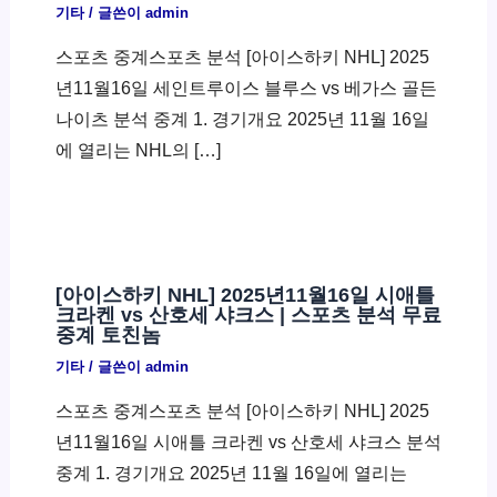
기타
/ 글쓴이
admin
스포츠 중계스포츠 분석 [아이스하키 NHL] 2025
년11월16일 세인트루이스 블루스 vs 베가스 골든
나이츠 분석 중계 1. 경기개요 2025년 11월 16일
에 열리는 NHL의 […]
[아이스하키 NHL] 2025년11월16일 시애틀
크라켄 vs 산호세 샤크스 | 스포츠 분석 무료
중계 토친놈
기타
/ 글쓴이
admin
스포츠 중계스포츠 분석 [아이스하키 NHL] 2025
년11월16일 시애틀 크라켄 vs 산호세 샤크스 분석
중계 1. 경기개요 2025년 11월 16일에 열리는