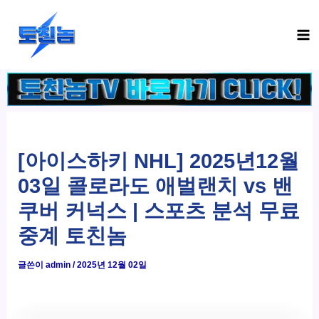
콘
Ma
텐
Me
츠
로
건
너
뛰
기
[아이스하키 NHL] 2025년12월
03일 콜로라도 애벌랜치 vs 밴
쿠버 커넉스 | 스포츠 분석 무료
중계 토친놈
글쓴이
admin
/
2025년 12월 02일